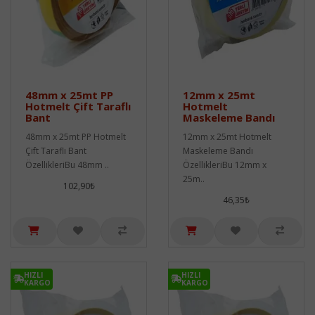
48mm x 25mt PP
12mm x 25mt
Hotmelt Çift Taraflı
Hotmelt
Bant
Maskeleme Bandı
48mm x 25mt PP Hotmelt
12mm x 25mt Hotmelt
Çift Taraflı Bant
Maskeleme Bandı
ÖzellikleriBu 48mm ..
ÖzellikleriBu 12mm x
25m..
102,90₺
46,35₺
HIZLI
HIZLI
KARGO
KARGO