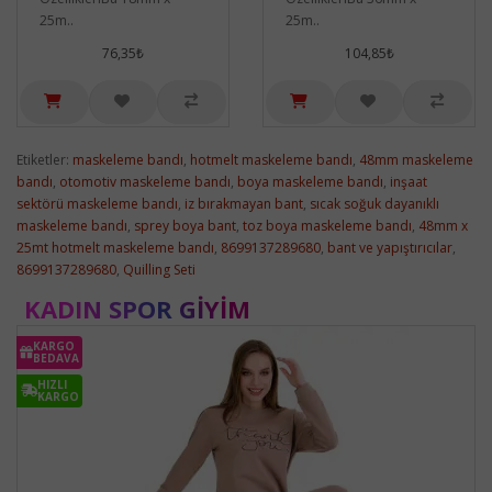
25m..
25m..
76,35₺
104,85₺
Etiketler:
maskeleme bandı
,
hotmelt maskeleme bandı
,
48mm maskeleme
bandı
,
otomotiv maskeleme bandı
,
boya maskeleme bandı
,
inşaat
sektörü maskeleme bandı
,
iz bırakmayan bant
,
sıcak soğuk dayanıklı
maskeleme bandı
,
sprey boya bant
,
toz boya maskeleme bandı
,
48mm x
25mt hotmelt maskeleme bandı
,
8699137289680
,
bant ve yapıştırıcılar
,
8699137289680
,
Quilling Seti
KADIN SPOR GIYIM
KARGO
BEDAVA
HIZLI
KARGO