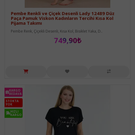
Pembe Renkli ve Çiçek Desenli Lady 12489 Düz
Paça Pamuk Viskon Kadınların Tercihi Kısa Kol
Pijama Takımı
Pembe Renk, Çiçekli Desenli, Kısa Kol, Bisiklet Yaka, D..
749,90₺
KARGO
BEDAVA
STOKTA
YOK
HIZLI
KARGO