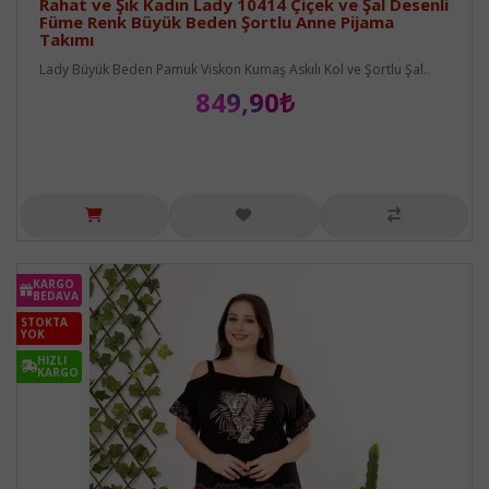
Rahat ve Şık Kadın Lady 10414 Çiçek ve Şal Desenli
Füme Renk Büyük Beden Şortlu Anne Pijama
Takımı
Lady Büyük Beden Pamuk Viskon Kumaş Askılı Kol ve Şortlu Şal..
849,90₺
KARGO
BEDAVA
STOKTA
YOK
HIZLI
KARGO