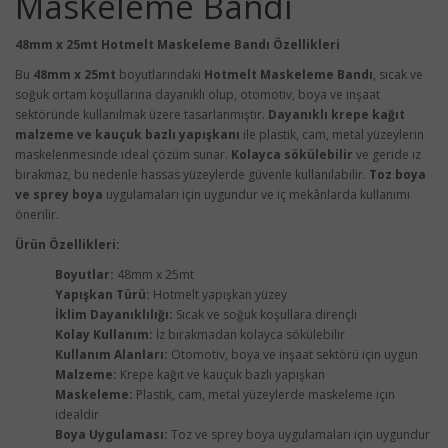
Maskeleme Bandı
48mm x 25mt Hotmelt Maskeleme Bandı Özellikleri
Bu
48mm x 25mt
boyutlarındaki
Hotmelt Maskeleme Bandı
, sıcak ve
soğuk ortam koşullarına dayanıklı olup, otomotiv, boya ve inşaat
sektöründe kullanılmak üzere tasarlanmıştır.
Dayanıklı krepe kağıt
malzeme ve kauçuk bazlı yapışkanı
ile plastik, cam, metal yüzeylerin
maskelenmesinde ideal çözüm sunar.
Kolayca sökülebilir
ve geride iz
bırakmaz, bu nedenle hassas yüzeylerde güvenle kullanılabilir.
Toz boya
ve sprey boya
uygulamaları için uygundur ve iç mekânlarda kullanımı
önerilir.
Ürün Özellikleri:
Boyutlar:
48mm x 25mt
Yapışkan Türü:
Hotmelt yapışkan yüzey
İklim Dayanıklılığı:
Sıcak ve soğuk koşullara dirençli
Kolay Kullanım:
İz bırakmadan kolayca sökülebilir
Kullanım Alanları:
Otomotiv, boya ve inşaat sektörü için uygun
Malzeme:
Krepe kağıt ve kauçuk bazlı yapışkan
Maskeleme:
Plastik, cam, metal yüzeylerde maskeleme için
idealdir
Boya Uygulaması:
Toz ve sprey boya uygulamaları için uygundur