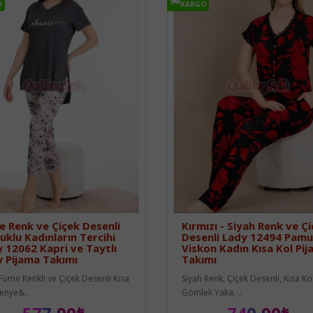
O
KARGO
 Renk ve Çiçek Desenli
Kırmızı - Siyah Renk ve Ç
klu Kadınların Tercihi
Desenli Lady 12494 Pam
 12062 Kapri ve Taytlı
Viskon Kadın Kısa Kol Pi
 Pijama Takımı
Takımı
Füme Renkli ve Çiçek Desenli Kısa
Siyah Renk, Çiçek Desenli, Kısa Kol
Penye&..
Gömlek Yaka, ..