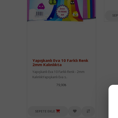
SEP
Yapışkanlı Eva 10 Farklı Renk
2mm Kalınlıkta
Yapışkanlı Eva 10 Farklı Renk - 2mm
KalınlıkYapışkanlı Eva s..
79,90₺
SEPETE EKLE