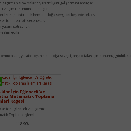
geçirmenizi ve onların yaratıcılığını geliştirmeyi amaçlar.
aları ve çim tohumundan oluşur.
rilerini geliştirecek hem de doğa sevgisini keşfedecekler.
er için ideal bir seçenektir.
 yapım seti sunar.
teslim edilir,
ci oyuncaklar, yaratıcı oyun seti, doğa sevgisi, ahşap talaş, çim tohumu, günlük k
O
klar İçin Eğlenceli Ve
etici Matematik Toplama
mleri Kaşesi
ar İçin Eğlenceli ve Öğretici
atik Toplama İşleml..
118,90₺