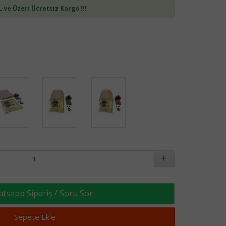
L ve Üzeri Ücretsiz Kargo !!!
sapp Sipariş / Soru Sor
Sepete Ekle