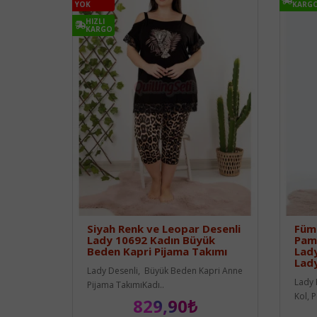
YOK
KARG
HIZLI
KARGO
Siyah Renk ve Leopar Desenli
Füme
Lady 10692 Kadın Büyük
Pamu
Beden Kapri Pijama Takımı
Lady
Lady
Lady Desenli, Büyük Beden Kapri Anne
Lady 
Pijama TakımıKadı..
Kol, 
829,90₺