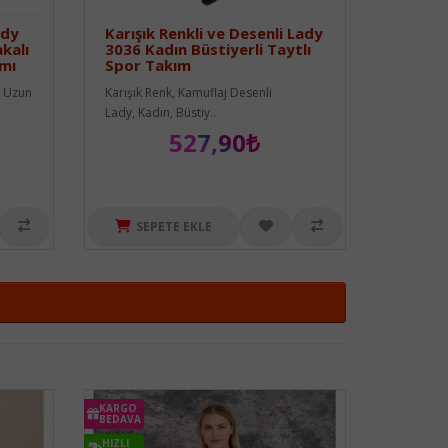
ady
Karışık Renkli ve Desenli Lady
akalı
3036 Kadın Büstiyerli Taytlı
mı
Spor Takım
k Uzun
Karışık Renk, Kamuflaj Desenli
Lady, Kadın, Büstiy..
527,90₺
SEPETE EKLE
KARGO
BEDAVA
HIZLI