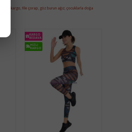
günlük kargo
,
file çorap
,
göz burun ağız
,
çocuklarla doğa
KARGO
BEDAVA
HIZLI
KARGO