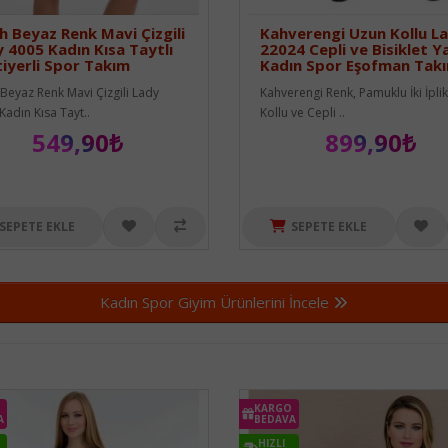
h Beyaz Renk Mavi Çizgili
Kahverengi Uzun Kollu L
 4005 Kadın Kısa Taytlı
22024 Cepli ve Bisiklet Y
iyerli Spor Takım
Kadın Spor Eşofman Takı
 Beyaz Renk Mavi Çizgili Lady
Kahverengi Renk, Pamuklu İki İpli
Kadın Kısa Tayt..
Kollu ve Cepli ..
549,90₺
899,90₺
SEPETE EKLE
SEPETE EKLE
Kadın Spor Giyim Ürünlerini İncele
KARGO
A
BEDAVA
HIZLI