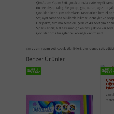
Çim Adam Yapım Seti, çocuklarınızla evde keyifli zaman 
Bu set; ahşap talaş, file çorap, göz, burun, ağız parç
Çocuklar, kendi çim adamlarını tasarlarken hem el bece
Set, aynı zamanda okullarda bilimsel deneyler ve projel
Her paket, tüm malzemeleri içerir ve 40 adet çim adam
Siparişleriniz, hızlı teslimat için en hızlı şekilde kargoya 
Çocuklarınızla bu eğlenceli etkinliği kaçırmayın!
çim adam yapım seti, çocuk etkinlikleri, okul deney seti, eğiti
Benzer Ürünler
HIZLI
HIZLI
KARGO
KARG
Çocu
Öğr
İşle
Çocukl
Matem