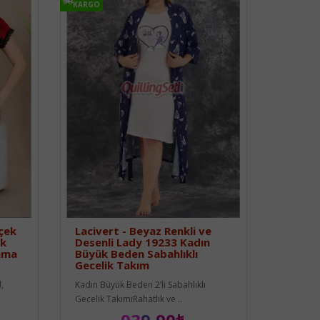
KARGO
içek
Lacivert - Beyaz Renkli ve
uk
Desenli Lady 19233 Kadın
jama
Büyük Beden Sabahlıklı
Gecelik Takım
,
Kadın Büyük Beden 2’li Sabahlıklı
Gecelik TakımıRahatlık ve ..