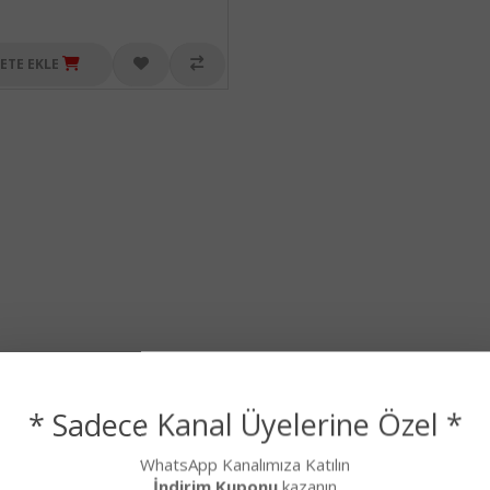
ETE EKLE
* Sadece Kanal Üyelerine Özel *
WhatsApp Kanalımıza Katılın
İndirim Kuponu
kazanın