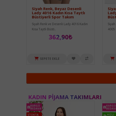
Siyah Renk, Beyaz Desenli
Siya
Lady 4016 Kadın Kısa Taytlı
Lady
Büstiyerli Spor Takım
Büst
Siyah Renk ve Desenli Lady 4016 Kadın
Siyah
Kısa Taytlı Büsti..
4005 
362,90₺
SEPETE EKLE
KADIN PIJAMA TAKIMLARI
KARGO
KARGO
BEDAVA
BEDAV
STOKTA
HIZLI