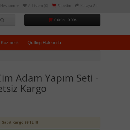
Hesabım
A. Listem (0)
Sepetim
Kasaya Git
0 ürün - 0,00₺
Kozmetik
Quilling Hakkında
 Çim Adam Yapım Seti -
etsiz Kargo
Sabit Kargo 99 TL !!!