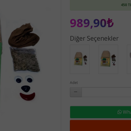
450 T
989,90₺
Diğer Seçenekler
Adet
What