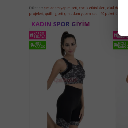
Etiketler:
çim adam yapım seti
,
çocuk etkinlikleri
,
okul deney s
projeleri
,
quilling seti çim adam yapım seti - 40 paket-ücretsi
KADIN SPOR GIYIM
KARGO
KARGO
BEDAVA
BEDAV
HIZLI
HIZLI
KARGO
KARG