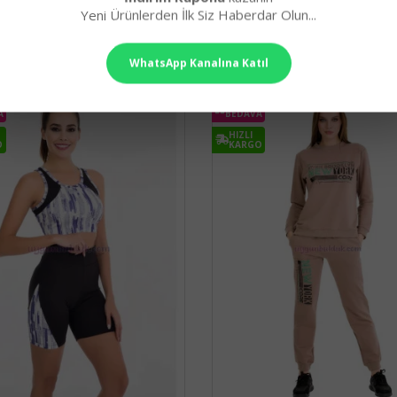
Yeni Ürünlerden İlk Siz Haberdar Olun...
eti
,
eğitici oyuncaklar
,
yaratıcı oyun seti
,
doğa sevgisi
,
ahşap talaş
,
çim tohumu
,
z kargo
,
8509990003067
,
eğitim gereçleri
,
8509990003067
,
Quilling Seti
WhatsApp Kanalına Katıl
KARGO
A
BEDAVA
HIZLI
O
KARGO