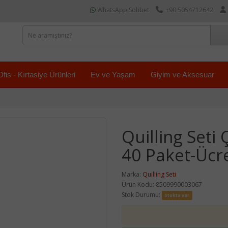
WhatsApp Sohbet
+90 5054712642
Ofis - Kırtasiye Ürünleri
Ev ve Yaşam
Giyim ve Aksesuar
Quilling Seti
40 Paket-Ücr
Marka:
Quilling Seti
Ürün Kodu: 8509990003067
Stok Durumu:
Stokta var