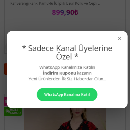
Kahverengi Renk, Pamuklu İki İplik Uzun Kollu ve Cepli ..
899,90₺
×
* Sadece Kanal Üyelerine
Özel *
WhatsApp Kanalımıza Katılın
Kadın Spor Giyim Ürünlerini İncele
İndirim Kuponu
kazanın
Yeni Ürünlerden İlk Siz Haberdar Olun...
KADIN PIJAMA TAKIMLARI
WhatsApp Kanalına Katıl
KARGO
BEDAVA
HIZLI
KARGO