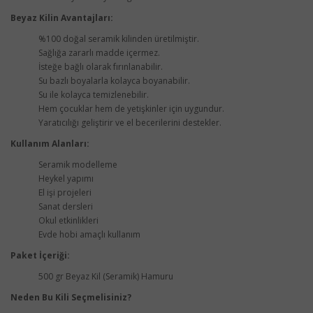
Beyaz Kilin Avantajları:
%100 doğal seramik kilinden üretilmiştir.
Sağlığa zararlı madde içermez.
İsteğe bağlı olarak fırınlanabilir.
Su bazlı boyalarla kolayca boyanabilir.
Su ile kolayca temizlenebilir.
Hem çocuklar hem de yetişkinler için uygundur.
Yaratıcılığı geliştirir ve el becerilerini destekler.
Kullanım Alanları:
Seramik modelleme
Heykel yapımı
El işi projeleri
Sanat dersleri
Okul etkinlikleri
Evde hobi amaçlı kullanım
Paket İçeriği:
500 gr Beyaz Kil (Seramik) Hamuru
Neden Bu Kili Seçmelisiniz?