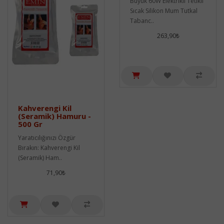
Büyük 60W Elektrikli Tetikli
Sıcak Silikon Mum Tutkal
Tabanc..
263,90₺
Kahverengi Kil
(Seramik) Hamuru -
500 Gr
Yaratıcılığınızı Özgür
Bırakın: Kahverengi Kil
(Seramik) Ham..
71,90₺