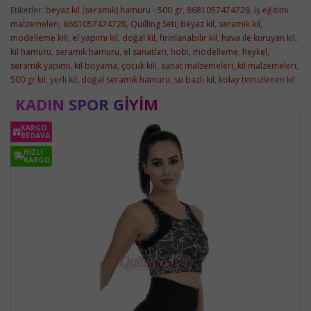
Etiketler:
beyaz kil (seramik) hamuru - 500 gr
,
8681057474728
,
i̇ş eğitimi
malzemeleri
,
8681057474728
,
Quilling Seti
,
Beyaz kil
,
seramik kil
,
modelleme kili
,
el yapımı kil
,
doğal kil
,
fırınlanabilir kil
,
hava ile kuruyan kil
,
kil hamuru
,
seramik hamuru
,
el sanatları
,
hobi
,
modelleme
,
heykel
,
seramik yapımı
,
kil boyama
,
çocuk kili
,
sanat malzemeleri
,
kil malzemeleri
,
500 gr kil
,
yerli kil
,
doğal seramik hamuru
,
su bazlı kil
,
kolay temizlenen kil
KADIN SPOR GIYIM
KARGO
BEDAVA
HIZLI
KARGO