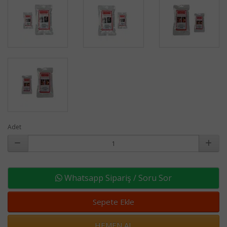
Adet
Whatsapp Sipariş / Soru Sor
Sepete Ekle
HEMEN AL