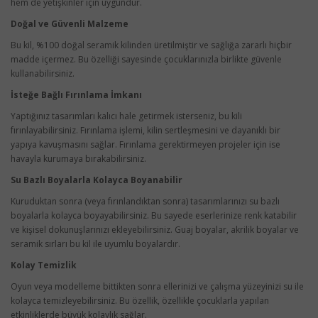
hem de yetişkinler için uygundur.
Doğal ve Güvenli Malzeme
Bu kil, %100 doğal seramik kilinden üretilmiştir ve sağlığa zararlı hiçbir
madde içermez. Bu özelliği sayesinde çocuklarınızla birlikte güvenle
kullanabilirsiniz.
İsteğe Bağlı Fırınlama İmkanı
Yaptığınız tasarımları kalıcı hale getirmek isterseniz, bu kili
fırınlayabilirsiniz. Fırınlama işlemi, kilin sertleşmesini ve dayanıklı bir
yapıya kavuşmasını sağlar. Fırınlama gerektirmeyen projeler için ise
havayla kurumaya bırakabilirsiniz.
Su Bazlı Boyalarla Kolayca Boyanabilir
Kuruduktan sonra (veya fırınlandıktan sonra) tasarımlarınızı su bazlı
boyalarla kolayca boyayabilirsiniz. Bu sayede eserlerinize renk katabilir
ve kişisel dokunuşlarınızı ekleyebilirsiniz. Guaj boyalar, akrilik boyalar ve
seramik sırları bu kil ile uyumlu boyalardır.
Kolay Temizlik
Oyun veya modelleme bittikten sonra ellerinizi ve çalışma yüzeyinizi su ile
kolayca temizleyebilirsiniz. Bu özellik, özellikle çocuklarla yapılan
etkinliklerde büyük kolaylık sağlar.