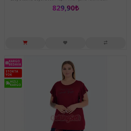
829,90₺
KARGO
BEDAVA
STOKTA
YOK
HIZLI
KARGO