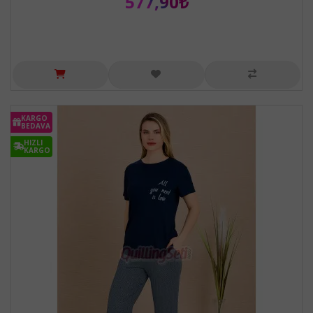
577,90₺
KARGO
BEDAVA
HIZLI
KARGO