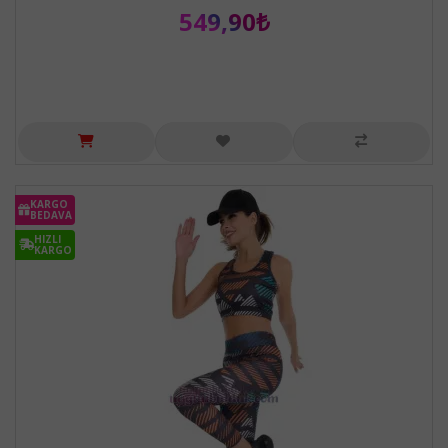
549,90₺
KARGO
BEDAVA
HIZLI
KARGO