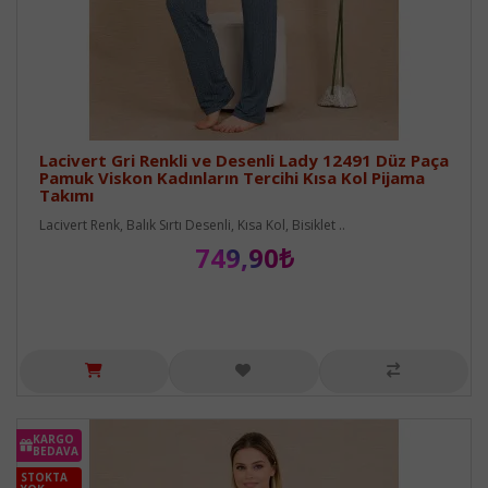
Lacivert Gri Renkli ve Desenli Lady 12491 Düz Paça
Pamuk Viskon Kadınların Tercihi Kısa Kol Pijama
Takımı
Lacivert Renk, Balık Sırtı Desenli, Kısa Kol, Bisiklet ..
749,90₺
KARGO
BEDAVA
STOKTA