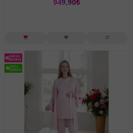
949,90₺
KARGO
BEDAVA
HIZLI
KARGO