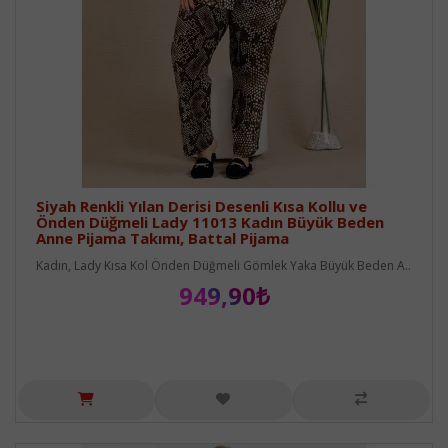
Siyah Renkli Yılan Derisi Desenli Kısa Kollu ve
Önden Düğmeli Lady 11013 Kadın Büyük Beden
Anne Pijama Takımı, Battal Pijama
Kadın, Lady Kısa Kol Önden Düğmeli Gömlek Yaka Büyük Beden A..
949,90₺