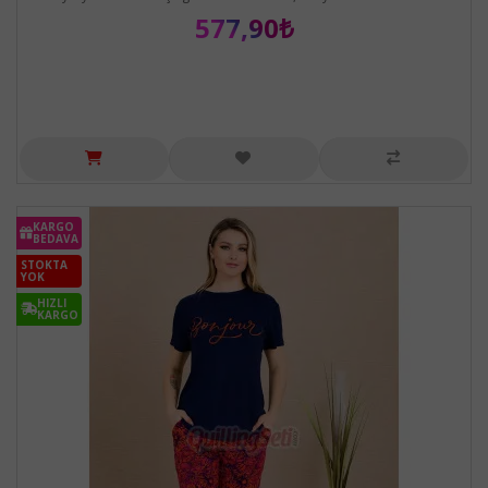
577,90₺
KARGO
BEDAVA
STOKTA
YOK
HIZLI
KARGO