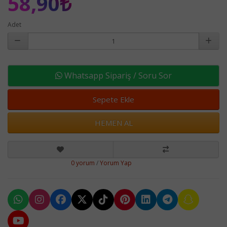
58,90₺
Adet
Whatsapp Sipariş / Soru Sor
Sepete Ekle
HEMEN AL
0 yorum
/
Yorum Yap