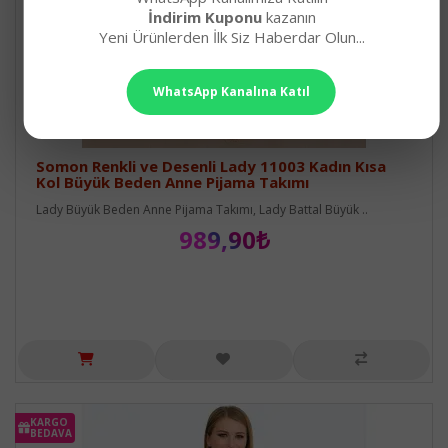
İndirim Kuponu
kazanın
Yeni Ürünlerden İlk Siz Haberdar Olun...
WhatsApp Kanalına Katıl
Somon Renkli ve Desenli Lady 11003 Kadın Kısa
Kol Büyük Beden Anne Pijama Takımı
Lady Büyük Beden Anne Pijama Takımı, Lady Battal Büyük ..
989,90₺
KARGO
BEDAVA