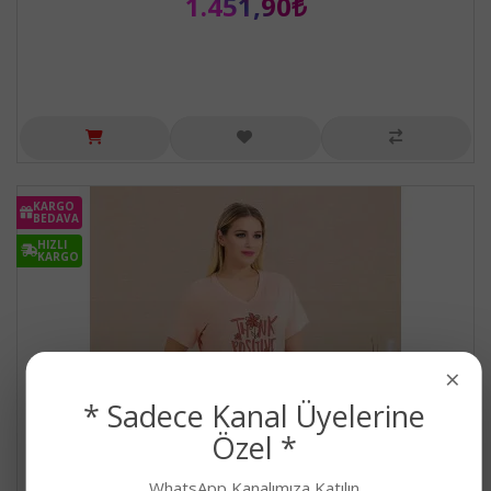
1.451,90₺
KARGO
BEDAVA
HIZLI
KARGO
×
* Sadece Kanal Üyelerine
Özel *
WhatsApp Kanalımıza Katılın