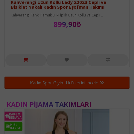
Kahverengi Uzun Kollu Lady 22023 Cepli ve
Bisiklet Yakalı Kadın Spor Eşofman Takımı
Kahverengi Renk, Pamuklu İki İplik Uzun Kollu ve Cepli ..
899,90₺
Kadın Spor Giyim Ürünlerini İncele
KADIN PIJAMA TAKIMLARI
KARGO
BEDAVA
HIZLI
KARGO