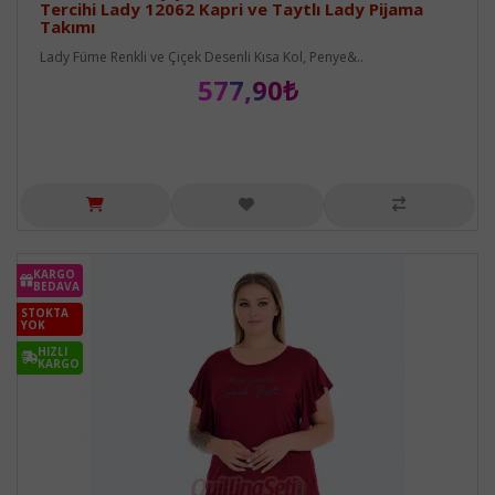
Tercihi Lady 12062 Kapri ve Taytlı Lady Pijama
Takımı
Lady Füme Renkli ve Çiçek Desenli Kısa Kol, Penye&..
577,90₺
KARGO
BEDAVA
STOKTA
YOK
HIZLI
KARGO