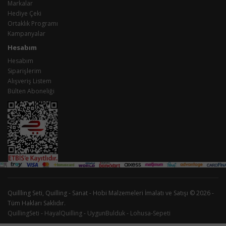
Markalar
Hediye Çeki
Ortaklık Programı
Kampanyalar
Hesabım
Hesabım
Siparişlerim
Alışveriş Listem
Bülten Aboneliği
Quillling Seti, Quilling - Sanat - Hobi Malzemeleri İmalatı ve Satışı © 2026 -
Tüm Hakları Saklıdır.
QuillingSeti
-
HayalQuilling
-
UygunBulduk
-
Lohusa-Sepeti