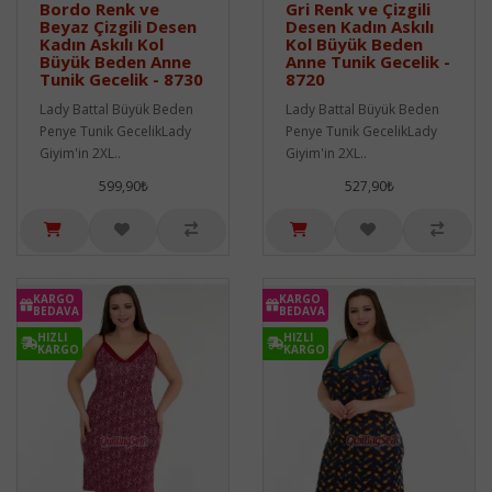
Bordo Renk ve
Gri Renk ve Çizgili
Beyaz Çizgili Desen
Desen Kadın Askılı
Kadın Askılı Kol
Kol Büyük Beden
Büyük Beden Anne
Anne Tunik Gecelik -
Tunik Gecelik - 8730
8720
Lady Battal Büyük Beden
Lady Battal Büyük Beden
Penye Tunik GecelikLady
Penye Tunik GecelikLady
Giyim'in 2XL..
Giyim'in 2XL..
599,90₺
527,90₺
KARGO
KARGO
BEDAVA
BEDAVA
HIZLI
HIZLI
KARGO
KARGO