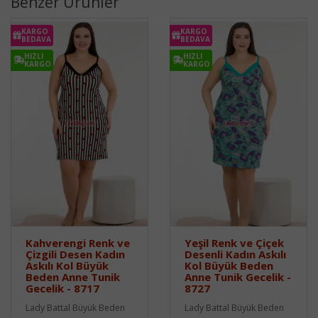
Benzer Ürünler
KARGO
KARGO
BEDAVA
BEDAVA
HIZLI
HIZLI
KARGO
KARGO
Kahverengi Renk ve
Yeşil Renk ve Çiçek
Çizgili Desen Kadın
Desenli Kadın Askılı
Askılı Kol Büyük
Kol Büyük Beden
Beden Anne Tunik
Anne Tunik Gecelik -
Gecelik - 8717
8727
Lady Battal Büyük Beden
Lady Battal Büyük Beden