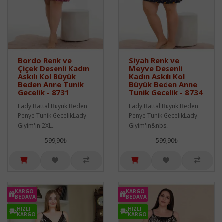
Bordo Renk ve
Siyah Renk ve
Çiçek Desenli Kadın
Meyve Desenli
Askılı Kol Büyük
Kadın Askılı Kol
Beden Anne Tunik
Büyük Beden Anne
Gecelik - 8731
Tunik Gecelik - 8734
Lady Battal Büyük Beden
Lady Battal Büyük Beden
Penye Tunik GecelikLady
Penye Tunik GecelikLady
Giyim'in 2XL..
Giyim'in&nbs..
599,90₺
599,90₺
KARGO
KARGO
BEDAVA
BEDAVA
HIZLI
HIZLI
KARGO
KARGO