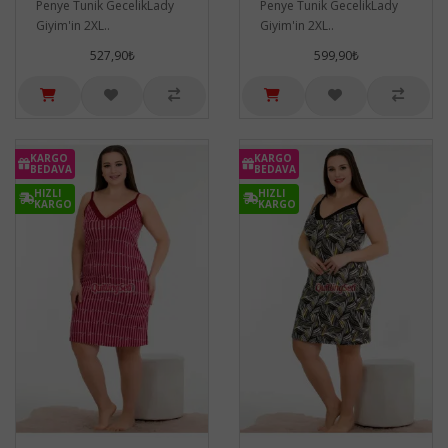
Penye Tunik GecelikLady
Penye Tunik GecelikLady
Giyim'in 2XL..
Giyim'in 2XL..
527,90₺
599,90₺
KARGO
KARGO
BEDAVA
BEDAVA
HIZLI
HIZLI
KARGO
KARGO