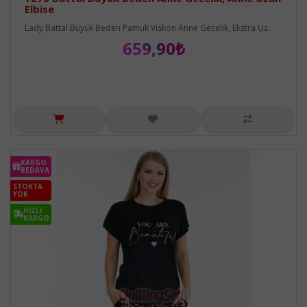
Elbise
Lady Battal Büyük Beden Pamuk Viskon Anne Gecelik, Ekstra Uz..
659,90₺
KARGO
BEDAVA
STOKTA
YOK
HIZLI
KARGO