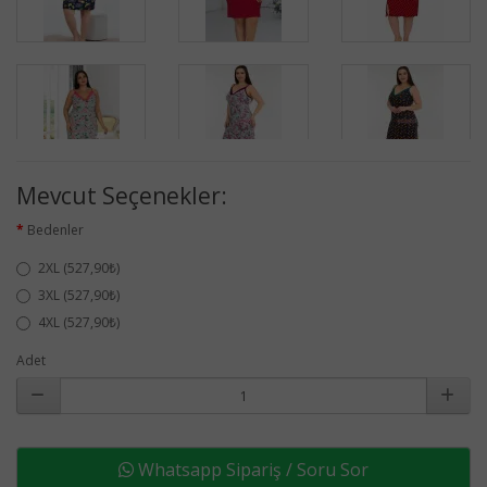
Mevcut Seçenekler:
Bedenler
2XL (527,90₺)
3XL (527,90₺)
4XL (527,90₺)
Adet
Whatsapp Sipariş / Soru Sor