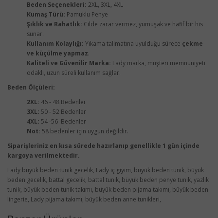
Beden Seçenekleri:
2XL, 3XL, 4XL
Kumaş Türü:
Pamuklu Penye
Şıklık ve Rahatlık:
Cilde zarar vermez, yumuşak ve hafif bir his
sunar.
Kullanım Kolaylığı:
Yıkama talimatına uyulduğu sürece
çekme
ve küçülme yapmaz
.
Kaliteli ve Güvenilir Marka:
Lady marka, müşteri memnuniyeti
odaklı, uzun süreli kullanım sağlar.
Beden Ölçüleri:
2XL:
46 - 48 Bedenler
3XL:
50 - 52 Bedenler
4XL:
54 -56 Bedenler
Not:
58 bedenler için uygun değildir.
Siparişleriniz en kısa sürede hazırlanıp genellikle 1 gün içinde
kargoya verilmektedir.
Lady büyük beden tunik gecelik, Lady iç giyim, büyük beden tunik, büyük
beden gecelik, battal gecelik, battal tunik, büyük beden penye tunik, yazlık
tunik, büyük beden tunik takımı, büyük beden pijama takımı, büyük beden
lingerie, Lady pijama takımı, büyük beden anne tunikleri,