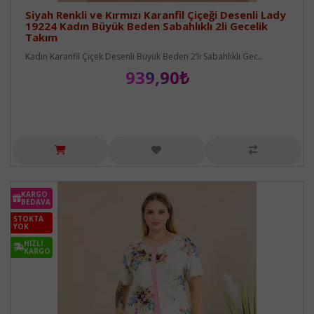
Siyah Renkli ve Kırmızı Karanfil Çiçeği Desenli Lady
19224 Kadın Büyük Beden Sabahlıklı 2li Gecelik
Takım
Kadın Karanfil Çiçek Desenli Büyük Beden 2’li Sabahlıklı Gec..
939,90₺
KARGO
BEDAVA
STOKTA
YOK
HIZLI
KARGO