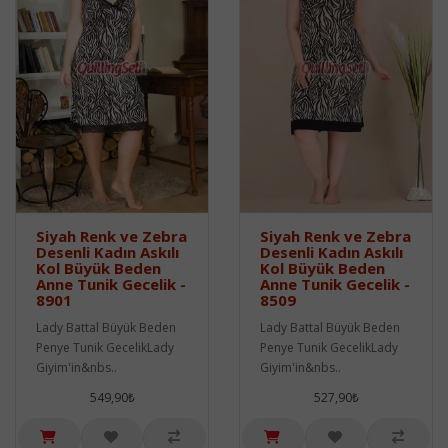
Siyah Renk ve Zebra
Siyah Renk ve Zebra
Desenli Kadın Askılı
Desenli Kadın Askılı
Kol Büyük Beden
Kol Büyük Beden
Anne Tunik Gecelik -
Anne Tunik Gecelik -
8901
8509
Lady Battal Büyük Beden
Lady Battal Büyük Beden
Penye Tunik GecelikLady
Penye Tunik GecelikLady
Giyim'in&nbs..
Giyim'in&nbs..
549,90₺
527,90₺