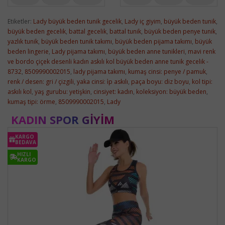
Etiketler:
Lady büyük beden tunik gecelik
,
Lady iç giyim
,
büyük beden tunik
,
büyük beden gecelik
,
battal gecelik
,
battal tunik
,
büyük beden penye tunik
,
yazlık tunik
,
büyük beden tunik takımı
,
büyük beden pijama takımı
,
büyük
beden lingerie
,
Lady pijama takımı
,
büyük beden anne tunikleri
,
mavi renk
ve bordo çiçek desenli kadın askılı kol büyük beden anne tunik gecelik -
8732
,
8509990002015
,
lady pijama takımı
,
kumaş cinsi: penye / pamuk
,
renk / desen: gri / çizgili
,
yaka cinsi: i̇p askılı
,
paça boyu: diz boyu
,
kol tipi:
askılı kol
,
yaş gurubu: yetişkin
,
cinsiyet: kadın
,
koleksiyon: büyük beden
,
kumaş tipi: örme
,
8509990002015
,
Lady
KADIN SPOR GIYIM
KARGO
BEDAVA
HIZLI
KARGO