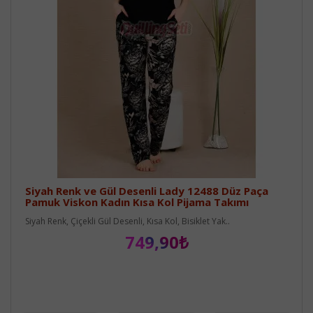
Siyah Renk ve Gül Desenli Lady 12488 Düz Paça
Pamuk Viskon Kadın Kısa Kol Pijama Takımı
Siyah Renk, Çiçekli Gül Desenli, Kısa Kol, Bisiklet Yak..
749,90₺