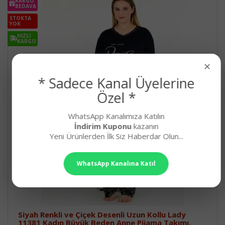
KARGO
BEDAVA
STOKTA
YOK
HIZLI
KARGO
×
* Sadece Kanal Üyelerine
Özel *
WhatsApp Kanalımıza Katılın
İndirim Kuponu
kazanın
Yeni Ürünlerden İlk Siz Haberdar Olun...
WhatsApp Kanalına Katıl
Siyah Renkli ve Çiçek Desenli Uzun Kollu Lady
11381 Kadın Büyük Beden Anne Pijama Takımı,