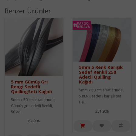
Benzer Ürünler
KARGO
BEDAVA
5mm 5 Renk Karışık
Sedef Renkli 250
Adetli Quilling
5 mm Gümüş Gri
Kağıdı
Rengi Sedefli
5mm x 50 cm ebatlarında,
QuillingSeti Kağıdı
5 RENK sedefli karışık set
5mm x 50 cm ebatlarında,
He..
Gümüş gri sedefli Renkli,
351,90₺
50 ad..
82,90₺