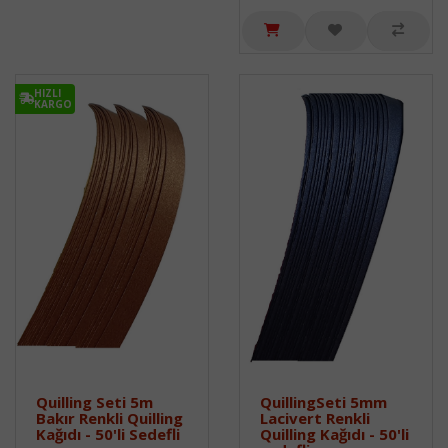
HIZLI
KARGO
Quilling Seti 5m
QuillingSeti 5mm
Bakır Renkli Quilling
Lacivert Renkli
Kağıdı - 50'li Sedefli
Quilling Kağıdı - 50'li