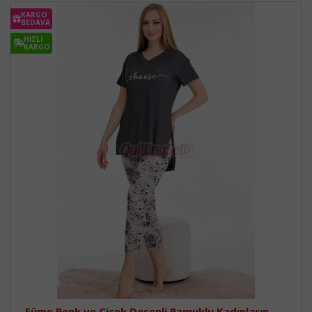
KARGO
BEDAVA
HIZLI
KARGO
Füme Renk ve Çiçek Desenli Pamuklu Kadınların