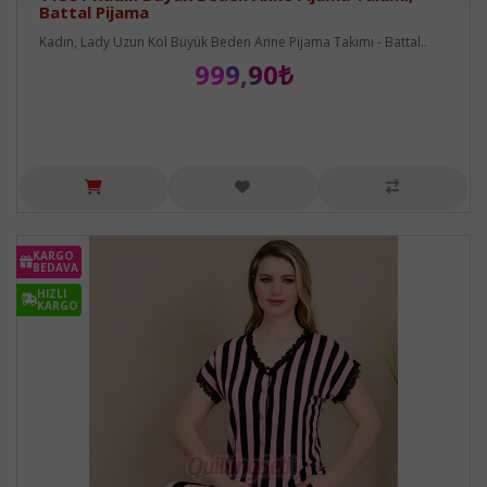
Battal Pijama
Kadın, Lady Uzun Kol Büyük Beden Anne Pijama Takımı - Battal..
999,90₺
KARGO
BEDAVA
HIZLI
KARGO