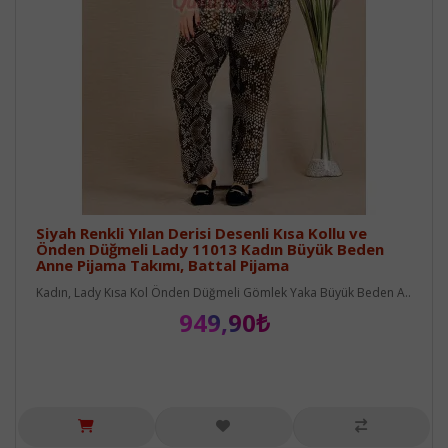
Siyah Renkli Yılan Derisi Desenli Kısa Kollu ve
Önden Düğmeli Lady 11013 Kadın Büyük Beden
Anne Pijama Takımı, Battal Pijama
Kadın, Lady Kısa Kol Önden Düğmeli Gömlek Yaka Büyük Beden A..
949,90₺