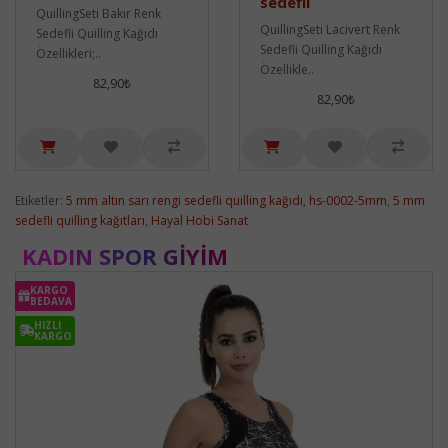
sedefli
QuillingSeti Bakır Renk
QuillingSeti Lacivert Renk
Sedefli Quilling Kağıdı
Sedefli Quilling Kağıdı
Özellikleri;..
Özellikle..
82,90₺
82,90₺
Etiketler:
5 mm altın sarı rengi sedefli quilling kağıdı
,
hs-0002-5mm
,
5 mm
sedefli quilling kağıtları
,
Hayal Hobi Sanat
KADIN SPOR GIYIM
KARGO
BEDAVA
HIZLI
KARGO