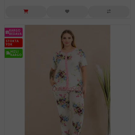
KARGO
BEDAVA
STOKTA
YOK
HIZLI
KARGO