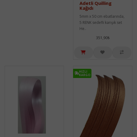
Adetli Quilling
Kağıdı
5mm x 50 cm ebatlarında,
5 RENK sedefli karışık set
He..
351,90₺
HIZLI
KARGO