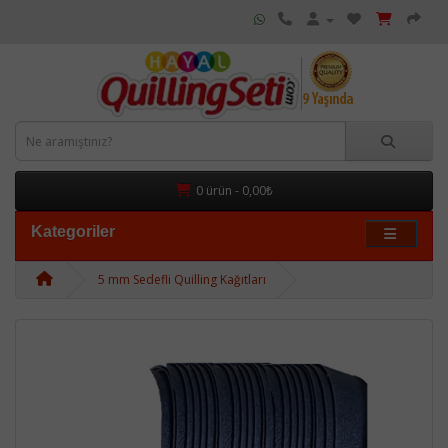
0 ürün - 0,00₺
Kategoriler
5 mm Sedefli Quilling Kağıtları