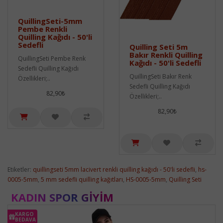
QuillingSeti-5mm
Pembe Renkli
Quilling Kağıdı - 50'li
Sedefli
Quilling Seti 5m
Bakır Renkli Quilling
QuillingSeti Pembe Renk
Kağıdı - 50'li Sedefli
Sedefli Quilling Kağıdı
QuillingSeti Bakır Renk
Özellikleri;..
Sedefli Quilling Kağıdı
82,90₺
Özellikleri;..
82,90₺
Etiketler:
quillingseti 5mm lacivert renkli quilling kağıdı - 50'li sedefli
,
hs-
0005-5mm
,
5 mm sedefli quilling kağıtları
,
HS-0005-5mm
,
Quilling Seti
KADIN SPOR GIYIM
KARGO
BEDAVA