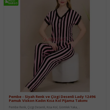
HIZLI
KARGO
Pembe - Siyah Renk ve Çizgi Desenli Lady 12496
Pamuk Viskon Kadın Kısa Kol Pijama Takımı
Pembe Renk, Çizgi Desenli, Kısa Kol, Gömlek Yaka, ..