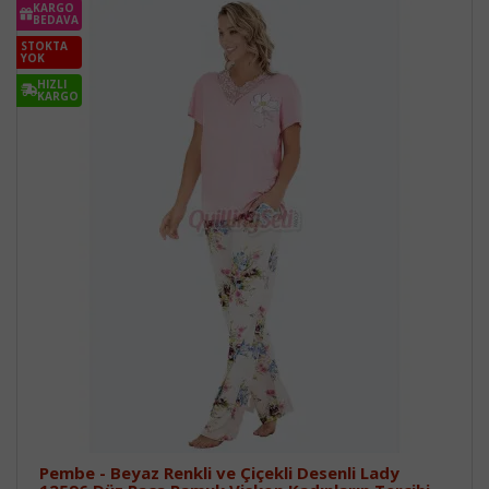
KARGO
BEDAVA
STOKTA
YOK
HIZLI
KARGO
Pembe - Beyaz Renkli ve Çiçekli Desenli Lady