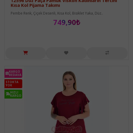
12596 Düz Paça Pamuk Viskon Kadınların Tercihi
Kısa Kol Pijama Takımı
Pembe Renk, Çiçek Desenli, Kısa Kol, Bisiklet Yaka, Düz..
749,90₺
KARGO
BEDAVA
STOKTA
YOK
HIZLI
KARGO