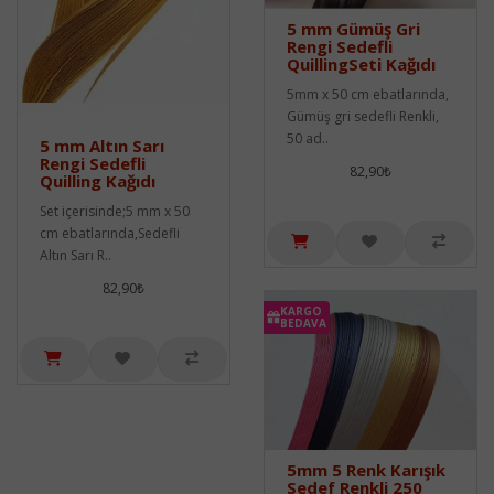
5 mm Gümüş Gri
Rengi Sedefli
QuillingSeti Kağıdı
5mm x 50 cm ebatlarında,
Gümüş gri sedefli Renkli,
50 ad..
5 mm Altın Sarı
Rengi Sedefli
82,90₺
Quilling Kağıdı
Set içerisinde;5 mm x 50
cm ebatlarında,Sedefli
Altın Sarı R..
82,90₺
KARGO
BEDAVA
5mm 5 Renk Karışık
Sedef Renkli 250