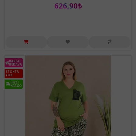
626,90₺
KARGO
BEDAVA
STOKTA
YOK
HIZLI
KARGO