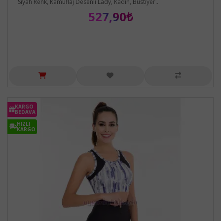
Siyah Renk, Kamuflaj Desenli Lady, Kadın, Büstiyer..
527,90₺
KARGO
BEDAVA
HIZLI
KARGO