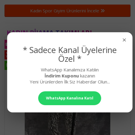
Kadın Spor Giyim Ürünlerini İncele
KADIN PIJAMA TAKIMLARI
×
KARGO
BEDAVA
* Sadece Kanal Üyelerine
STOKTA
Özel *
YOK
HIZLI
KARGO
WhatsApp Kanalımıza Katılın
İndirim Kuponu
kazanın
Yeni Ürünlerden İlk Siz Haberdar Olun...
WhatsApp Kanalına Katıl