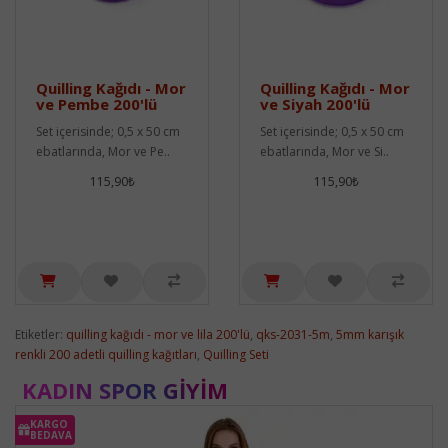
Quilling Kağıdı - Mor
Quilling Kağıdı - Mor
ve Pembe 200'lü
ve Siyah 200'lü
Set içerisinde; 0,5 x 50 cm
Set içerisinde; 0,5 x 50 cm
ebatlarında, Mor ve Pe..
ebatlarında, Mor ve Si..
115,90₺
115,90₺
Etiketler:
quilling kağıdı - mor ve lila 200'lü
,
qks-2031-5m
,
5mm karışık
renkli 200 adetli quilling kağıtları
,
Quilling Seti
KADIN SPOR GIYIM
KARGO
BEDAVA