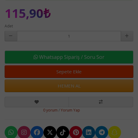
115,90₺
Adet
Whatsapp Sipariş / Soru Sor
Sepete Ekle
HEMEN AL
0 yorum
/
Yorum Yap