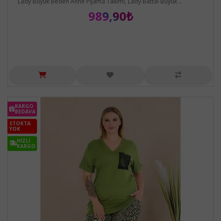
Lady Büyük Beden Anne Pijama Takımı, Lady Battal Büyük ..
989,90₺
KARGO
BEDAVA
STOKTA
YOK
HIZLI
KARGO