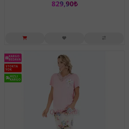
829,90₺
KARGO
BEDAVA
STOKTA
YOK
HIZLI
KARGO