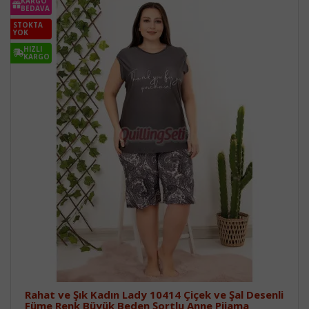
KARGO
BEDAVA
STOKTA
YOK
HIZLI
KARGO
Rahat ve Şık Kadın Lady 10414 Çiçek ve Şal Desenli
Füme Renk Büyük Beden Şortlu Anne Pijama