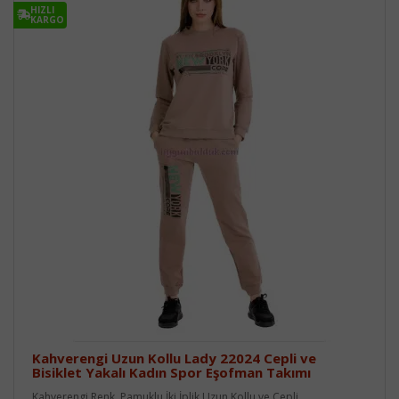
HIZLI
KARGO
Kahverengi Uzun Kollu Lady 22024 Cepli ve
Bisiklet Yakalı Kadın Spor Eşofman Takımı
Kahverengi Renk, Pamuklu İki İplik Uzun Kollu ve Cepli ..