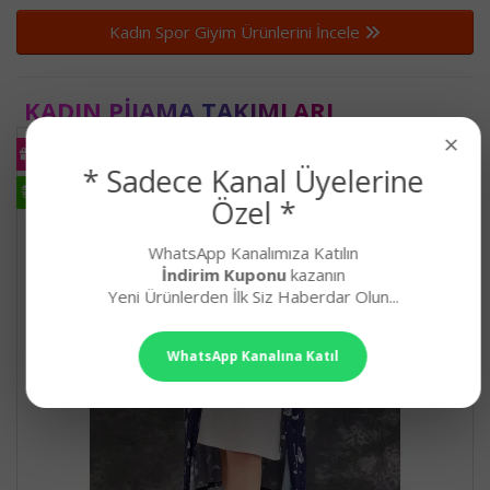
Kadın Spor Giyim Ürünlerini İncele
KADIN PIJAMA TAKIMLARI
×
KARGO
BEDAVA
* Sadece Kanal Üyelerine
HIZLI
KARGO
Özel *
WhatsApp Kanalımıza Katılın
İndirim Kuponu
kazanın
Yeni Ürünlerden İlk Siz Haberdar Olun...
WhatsApp Kanalına Katıl