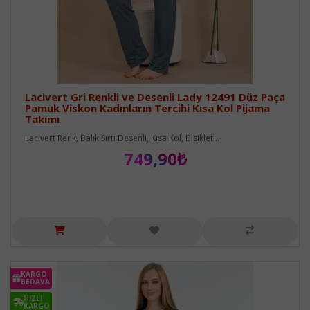
Lacivert Gri Renkli ve Desenli Lady 12491 Düz Paça
Pamuk Viskon Kadınların Tercihi Kısa Kol Pijama
Takımı
Lacivert Renk, Balık Sırtı Desenli, Kısa Kol, Bisiklet ..
749,90₺
KARGO
BEDAVA
HIZLI
KARGO