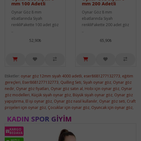
mm 100 Adetli
mm 200 Adetli
Oynar Göz 8 mm
Oynar Göz 8 mm
ebatlarında Siyah
ebatlarında Siyah
renkliPakette 100 adet göz
renkliPakette 200 adet göz
..
..
52,90₺
65,90₺
Etiketler:
oynar göz 12mm siyah 4000 adetli
,
eser8681277132773
,
eğitim
gereçleri
,
Eser8681277132773
,
Quilling Seti
,
Siyah oynar göz
,
Oynar göz
nedir
,
Oynar göz fiyatları
,
Oynar göz satın al
,
Hobi için oynar göz
,
Oynar
göz modelleri
,
Küçük siyah oynar göz
,
Büyük siyah oynar göz
,
Oynar göz
yapıştırma
,
El işi oynar göz
,
Oynar göz nasıl kullanılır
,
Oynar göz seti
,
Craft
projeleri için oynar göz
,
Çocuklar için oynar göz
,
Oyuncak için oynar göz
,
KADIN SPOR GIYIM
KARGO
BEDAVA
HIZLI