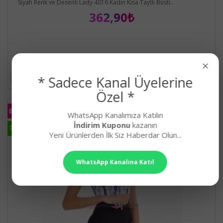
Siyah Renk ve Desenli Lady 4016 Kadın Kısa Taytlı Büsti..
362,90₺
×
* Sadece Kanal Üyelerine
Özel *
KARGO
BEDAVA
WhatsApp Kanalımıza Katılın
İndirim Kuponu
kazanın
HIZLI
KARGO
Yeni Ürünlerden İlk Siz Haberdar Olun...
WhatsApp Kanalına Katıl