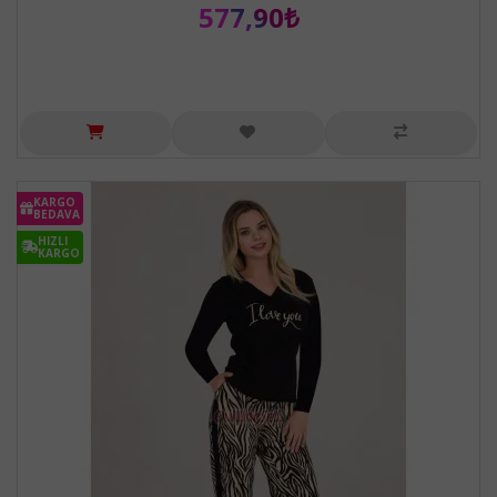
577,90₺
KARGO
BEDAVA
HIZLI
KARGO