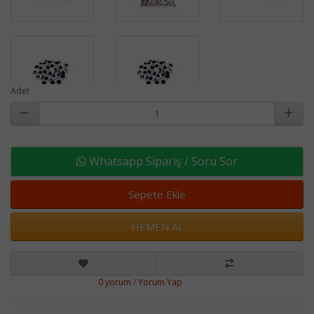
Adet
Whatsapp Sipariş / Soru Sor
Sepete Ekle
HEMEN AL
0 yorum
/
Yorum Yap