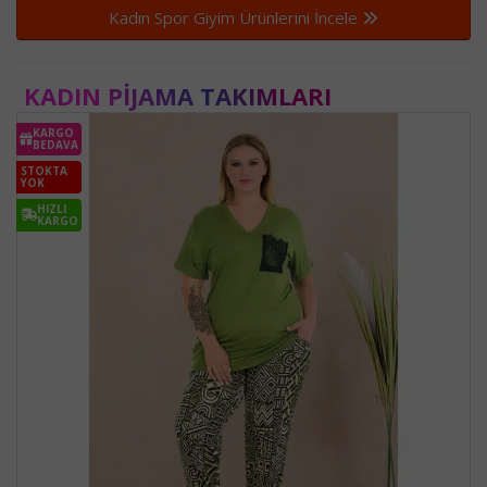
Kadın Spor Giyim Ürünlerini İncele
KADIN PIJAMA TAKIMLARI
KARGO
BEDAVA
STOKTA
YOK
HIZLI
KARGO