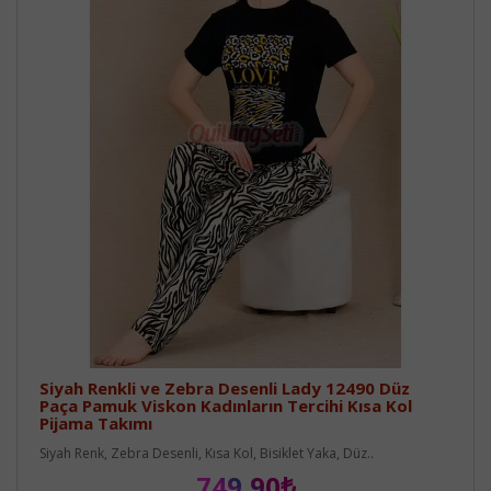
Siyah Renkli ve Zebra Desenli Lady 12490 Düz
Paça Pamuk Viskon Kadınların Tercihi Kısa Kol
Pijama Takımı
Siyah Renk, Zebra Desenli, Kısa Kol, Bisiklet Yaka, Düz..
749,90₺