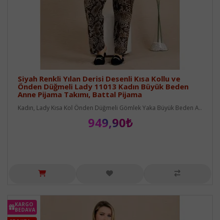
Siyah Renkli Yılan Derisi Desenli Kısa Kollu ve
Önden Düğmeli Lady 11013 Kadın Büyük Beden
Anne Pijama Takımı, Battal Pijama
Kadın, Lady Kısa Kol Önden Düğmeli Gömlek Yaka Büyük Beden A..
949,90₺
KARGO
BEDAVA