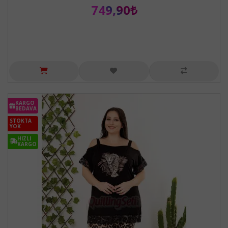
749,90₺
KARGO
BEDAVA
STOKTA
YOK
HIZLI
KARGO