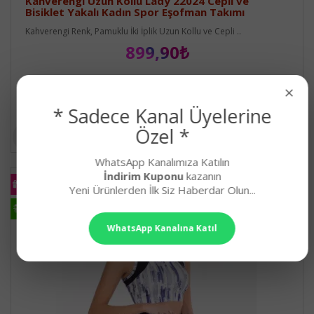
Kahverengi Uzun Kollu Lady 22024 Cepli ve
Bisiklet Yakalı Kadın Spor Eşofman Takımı
Kahverengi Renk, Pamuklu İki İplik Uzun Kollu ve Cepli ..
899,90₺
×
* Sadece Kanal Üyelerine
Özel *
WhatsApp Kanalımıza Katılın
İndirim Kuponu
kazanın
KARGO
BEDAVA
Yeni Ürünlerden İlk Siz Haberdar Olun...
HIZLI
KARGO
WhatsApp Kanalına Katıl