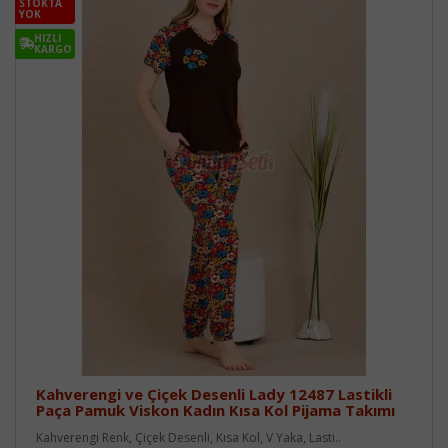
STOKTA
YOK
HIZLI
KARGO
Kahverengi ve Çiçek Desenli Lady 12487 Lastikli
Paça Pamuk Viskon Kadın Kısa Kol Pijama Takımı
Kahverengi Renk, Çiçek Desenli, Kısa Kol, V Yaka, Lasti..