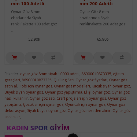
mm 100 Adetli
mm 200 Adetli
Oynar Göz 8 mm
Oynar Göz 8 mm
ebatlarında Siyah
ebatlarında Siyah
renkliPakette 100 adet göz
renkliPakette 200 adet göz
..
..
52,90₺
65,90₺
Etiketler:
oynar göz 8mm siyah 10000 adetli
,
86900010873335
,
eğitim
gereçleri
,
86900010873335
,
Quilling Seti
,
Oynar göz fiyatları
,
Oynar göz
satın al
,
Hobi için oynar göz
,
Oynar göz modelleri
,
Küçük siyah oynar göz
,
Büyük siyah oynar göz
,
Oynar göz yapıştırma
,
El işi oynar göz
,
Oynar göz
nasıl kullanılır
,
Oynar göz seti
,
Craft projeleri için oynar göz
,
Oynar göz
yapıştırıcı
,
Çocuklar için oynar göz
,
Oyuncak için oynar göz
,
Oynar göz
dekorasyon
,
Siyah beyaz oynar göz
,
Oynar göz nereden alınır
,
Oynar göz
aksesuar
,
KADIN SPOR GIYIM