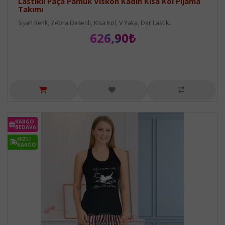
Lastikli Paça Pamuk Viskon Kadın Kısa Kol Pijama
Takımı
Siyah Renk, Zebra Desenli, Kısa Kol, V Yaka, Dar Lastik..
626,90₺
KARGO
BEDAVA
HIZLI
KARGO