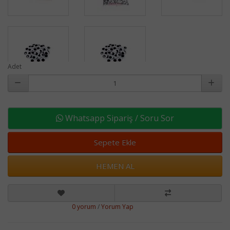
Adet
Whatsapp Sipariş / Soru Sor
Sepete Ekle
HEMEN AL
0 yorum
/
Yorum Yap