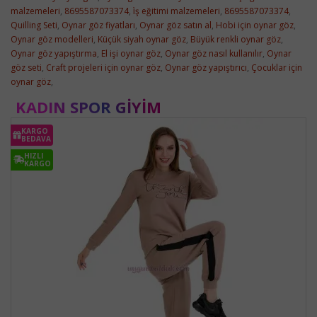
malzemeleri
,
8695587073374
,
i̇ş eğitimi malzemeleri
,
8695587073374
,
Quilling Seti
,
Oynar göz fiyatları
,
Oynar göz satın al
,
Hobi için oynar göz
,
Oynar göz modelleri
,
Küçük siyah oynar göz
,
Büyük renkli oynar göz
,
Oynar göz yapıştırma
,
El işi oynar göz
,
Oynar göz nasıl kullanılır
,
Oynar
göz seti
,
Craft projeleri için oynar göz
,
Oynar göz yapıştırıcı
,
Çocuklar için
oynar göz
,
KADIN SPOR GIYIM
KARGO
BEDAVA
HIZLI
KARGO