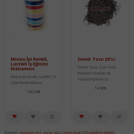
Misina İpi Renkli,
Demir Tozu 20'Li
Lastikli İş Eğitimi
Demir Tozu: Çok Yönlü
Malzemesi
Kullanım Alanları ve
Misina İpi Renkli, Lastikli 10
FaydalarıDemir to..
Adet Renkli Misina,..
14,90₺
162,04₺
Etiketler:
oynayan göz
,
oynar göz 12mm siyah 150 adetli i̇ş eğitimi