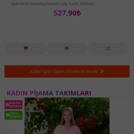
Siyah Renk, Kamuflaj Desenli Lady, Kadın, Büstiyer..
527,90₺
Kadın Spor Giyim Ürünlerini İncele
KADIN PIJAMA TAKIMLARI
KARGO
BEDAVA
HIZLI
KARGO