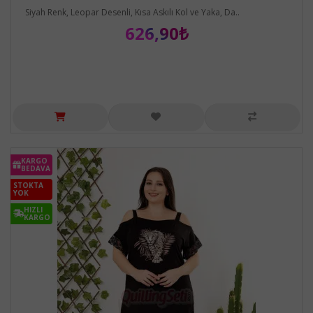
Siyah Renk, Leopar Desenli, Kısa Askılı Kol ve Yaka, Da..
626,90₺
KARGO
BEDAVA
STOKTA
YOK
HIZLI
KARGO