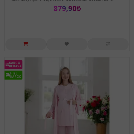
879,90₺
KARGO
BEDAVA
HIZLI
KARGO