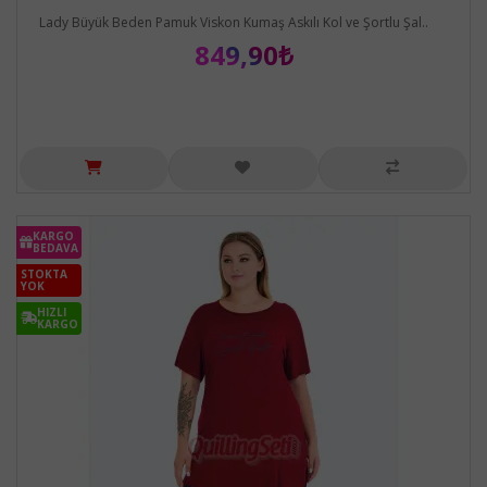
Lady Büyük Beden Pamuk Viskon Kumaş Askılı Kol ve Şortlu Şal..
849,90₺
KARGO
BEDAVA
STOKTA
YOK
HIZLI
KARGO