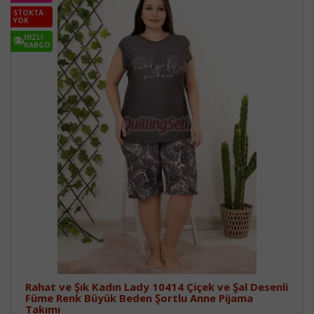
STOKTA
YOK
HIZLI
KARGO
Rahat ve Şık Kadın Lady 10414 Çiçek ve Şal Desenli
Füme Renk Büyük Beden Şortlu Anne Pijama
Takımı