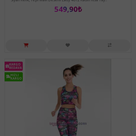
549,90₺
KARGO
BEDAVA
HIZLI
KARGO