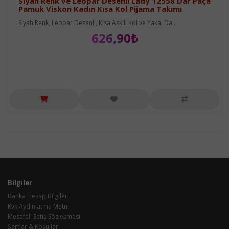
Siyah Renk ve Leopar Desenli Lady 12558 Dar Paça
Pamuk Viskon Kadın Kısa Kol Pijama Takımı
Siyah Renk, Leopar Desenli, Kısa Askılı Kol ve Yaka, Da..
626,90₺
Bilgiler
Banka Hesap Bilgileri
Kvk Aydınlatma Metni
Mesafeli Satış Sözleşmesi
Şartlar & Koşullar