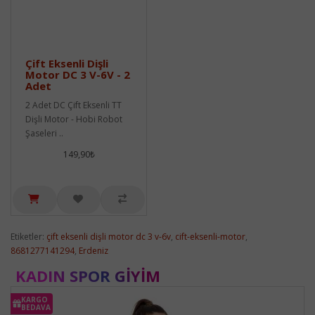
Çift Eksenli Dişli
Motor DC 3 V-6V - 2
Adet
2 Adet DC Çift Eksenli TT
Dişli Motor - Hobi Robot
Şaseleri ..
149,90₺
Etiketler:
çift eksenli dişli motor dc 3 v-6v
,
cift-eksenli-motor
,
8681277141294
,
Erdeniz
KADIN SPOR GIYIM
KARGO
BEDAVA