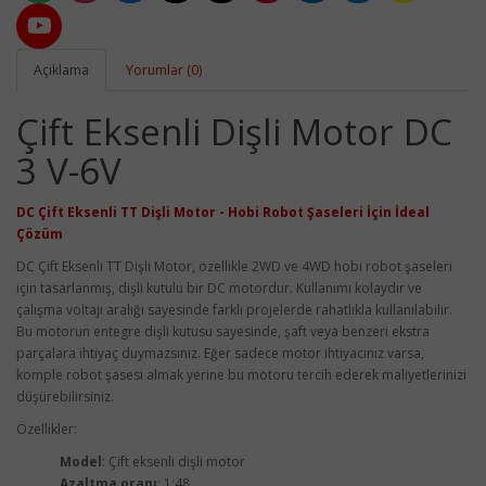
Açıklama
Yorumlar (0)
Çift Eksenli Dişli Motor DC
3 V-6V
DC Çift Eksenli TT Dişli Motor - Hobi Robot Şaseleri İçin İdeal
Çözüm
DC Çift Eksenli TT Dişli Motor, özellikle 2WD ve 4WD hobi robot şaseleri
için tasarlanmış, dişli kutulu bir DC motordur. Kullanımı kolaydır ve
çalışma voltajı aralığı sayesinde farklı projelerde rahatlıkla kullanılabilir.
Bu motorun entegre dişli kutusu sayesinde, şaft veya benzeri ekstra
parçalara ihtiyaç duymazsınız. Eğer sadece motor ihtiyacınız varsa,
komple robot şasesi almak yerine bu motoru tercih ederek maliyetlerinizi
düşürebilirsiniz.
Özellikler:
Model
: Çift eksenli dişli motor
Azaltma oranı
: 1:48