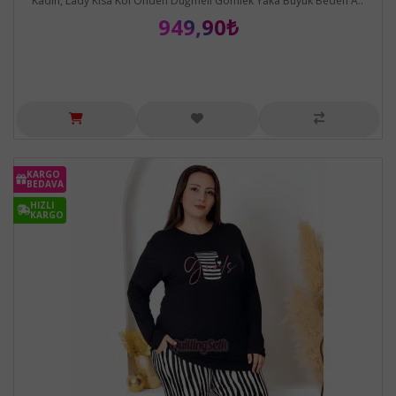
Kadın, Lady Kısa Kol Önden Düğmeli Gömlek Yaka Büyük Beden A..
949,90₺
KARGO
BEDAVA
HIZLI
KARGO