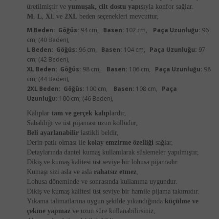
üretilmiştir ve
yumuşak, cilt dostu yapı
sıyla konfor sağlar.
M
,
L
,
X
L ve
2XL
beden seçenekleri mevcuttur,
M Beden:
Göğüs:
94 cm,
Basen:
102 cm,
Paça Uzunluğu:
96
cm; (40 Beden),
L Beden:
Göğüs:
96 cm,
Basen:
104 cm,
Paça Uzunluğu:
97
cm; (42 Beden),
XL Beden:
Göğüs:
98 cm,
Basen:
106 cm,
Paça Uzunluğu:
98
cm; (44 Beden),
2XL Beden:
Göğüs:
100 cm,
Basen:
108 cm,
Paça
Uzunluğu:
100 cm; (46 Beden),
Kalıplar
tam ve gerçek kalıp
lardır,
Sabahlığı ve üst pijaması uzun kolludur,
Beli ayarlanabilir
lastikli beldir,
Derin patlı olması ile
kolay emzirme özelliği
sağlar,
Detaylarında dantel kumaş kullanılarak süslemeler yapılmıştır,
Dikiş ve kumaş kalitesi üst seviye bir lohusa pijamadır.
Kumaşı sizi asla ve asla
rahatsız etmez
,
Lohusa döneminde ve sonrasında kullanıma uygundur.
Dikiş ve kumaş kalitesi üst seviye bir hamile pijama takımıdır.
Yıkama talimatlarına uygun şekilde yıkandığında
küçülme ve
çekme yapmaz
ve uzun süre kullanabilirsiniz,