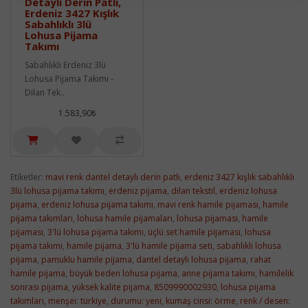
Detaylı Derin Patlı,
Erdeniz 3427 Kışlık
Sabahlıklı 3lü
Lohusa Pijama
Takımı
Sabahlıklı Erdeniz 3lü
Lohusa Pijama Takımı -
Dilan Tek..
1.583,90₺
Etiketler:
mavi renk dantel detaylı derin patlı
,
erdeniz 3427 kışlık sabahlıklı
3lü lohusa pijama takımı
,
erdeniz pijama
,
dilan tekstil
,
erdeniz lohusa
pijama
,
erdeniz lohusa pijama takımı
,
mavi renk hamile pijaması
,
hamile
pijama takımları
,
lohusa hamile pijamaları
,
lohusa pijaması
,
hamile
pijaması
,
3'lü lohusa pijama takımı
,
üçlü set hamile pijaması
,
lohusa
pijama takımı
,
hamile pijama
,
3'lü hamile pijama seti
,
sabahlıklı lohusa
pijama
,
pamuklu hamile pijama
,
dantel detaylı lohusa pijama
,
rahat
hamile pijama
,
büyük beden lohusa pijama
,
anne pijama takımı
,
hamilelik
sonrası pijama
,
yüksek kalite pijama
,
8509990002930
,
lohusa pijama
takımları
,
menşei: türkiye
,
durumu: yeni
,
kumaş cinsi: örme
,
renk / desen: