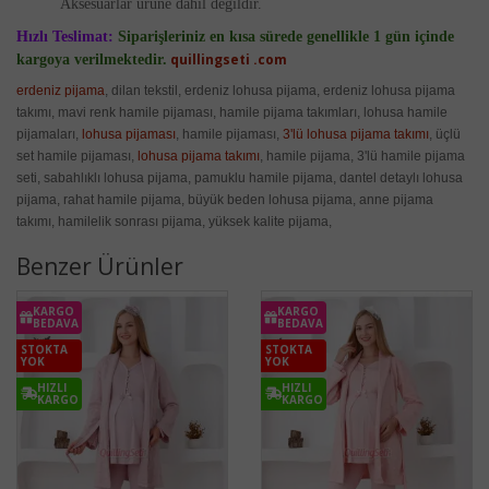
Aksesuarlar ürüne dahil değildir.
Hızlı Teslimat:
Siparişleriniz en kısa sürede genellikle 1 gün içinde
quillingseti .com
kargoya verilmektedir.
erdeniz pijama
, dilan tekstil, erdeniz lohusa pijama, erdeniz lohusa pijama
takımı, mavi renk hamile pijaması, hamile pijama takımları, lohusa hamile
pijamaları,
lohusa pijaması
, hamile pijaması,
3'lü lohusa pijama takımı
, üçlü
set hamile pijaması,
lohusa pijama takımı
, hamile pijama, 3'lü hamile pijama
seti, sabahlıklı lohusa pijama, pamuklu hamile pijama, dantel detaylı lohusa
pijama, rahat hamile pijama, büyük beden lohusa pijama, anne pijama
takımı, hamilelik sonrası pijama, yüksek kalite pijama,
Benzer Ürünler
KARGO
KARGO
BEDAVA
BEDAVA
STOKTA
STOKTA
YOK
YOK
HIZLI
HIZLI
KARGO
KARGO