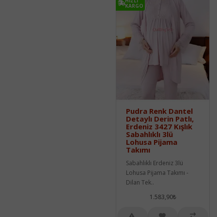
HIZLI
KARGO
Pudra Renk Dantel
Detaylı Derin Patlı,
Erdeniz 3427 Kışlık
Sabahlıklı 3lü
Lohusa Pijama
Takımı
Sabahlıklı Erdeniz 3lü
Lohusa Pijama Takımı -
Dilan Tek..
1.583,90₺