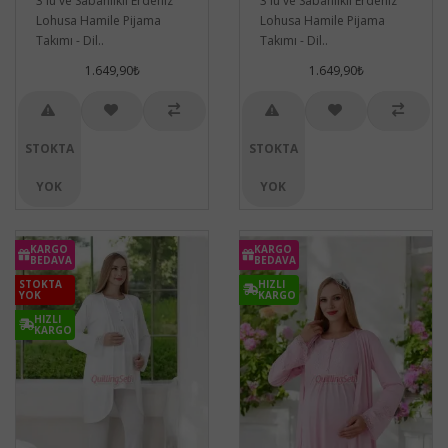
3 lü ve Sabahlıklı Erdeniz
3 lü ve Sabahlıklı Erdeniz
Lohusa Hamile Pijama
Lohusa Hamile Pijama
Takımı - Dil..
Takımı - Dil..
1.649,90₺
1.649,90₺
STOKTA
STOKTA
YOK
YOK
KARGO
KARGO
BEDAVA
BEDAVA
STOKTA
HIZLI
YOK
KARGO
HIZLI
KARGO