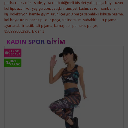
pudra renk / düz - sade
,
yaka cinsi: düğmeli bisiklet yaka
,
paça boyu: uzun
,
kol tipi: uzun kol
,
yaş gurubu: yetişkin
,
cinsiyet: kadın
,
sezon: sonbahar -
kış
,
koleksiyon: hamile giyim
,
ürün i̇çeriği: 3 parça sabahlıklı lohusa pijama
,
kol boyu: uzun
,
paça tipi: düz paça
,
alt-üst takım: sabahlık - üst pijama -
ayarlanabilir lastikli alt pijama
,
kumaş tipi: pamuklu penye
,
8509990002930
,
Erdeniz
KADIN SPOR GIYIM
KARGO
BEDAVA
HIZLI
KARGO