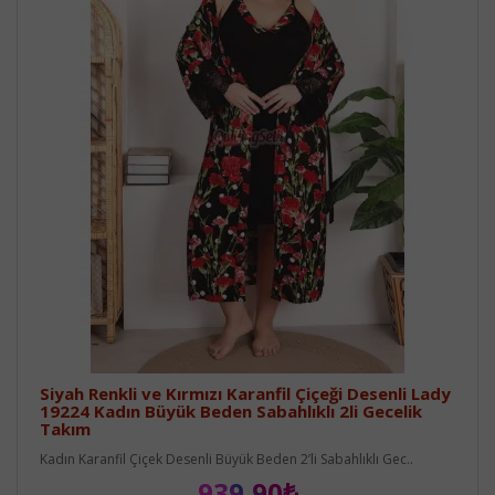
Siyah Renkli ve Kırmızı Karanfil Çiçeği Desenli Lady
19224 Kadın Büyük Beden Sabahlıklı 2li Gecelik
Takım
Kadın Karanfil Çiçek Desenli Büyük Beden 2’li Sabahlıklı Gec..
939,90₺