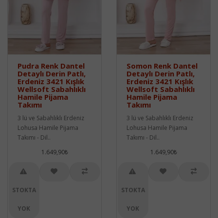
Pudra Renk Dantel
Somon Renk Dantel
Detaylı Derin Patlı,
Detaylı Derin Patlı,
Erdeniz 3421 Kışlık
Erdeniz 3421 Kışlık
Wellsoft Sabahlıklı
Wellsoft Sabahlıklı
Hamile Pijama
Hamile Pijama
Takımı
Takımı
3 lü ve Sabahlıklı Erdeniz
3 lü ve Sabahlıklı Erdeniz
Lohusa Hamile Pijama
Lohusa Hamile Pijama
Takımı - Dil..
Takımı - Dil..
1.649,90₺
1.649,90₺
STOKTA
STOKTA
YOK
YOK