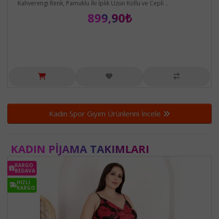
Kahverengi Renk, Pamuklu İki İplik Uzun Kollu ve Cepli ..
899,90₺
Kadın Spor Giyim Ürünlerini İncele
KADIN PIJAMA TAKIMLARI
KARGO
BEDAVA
HIZLI
KARGO