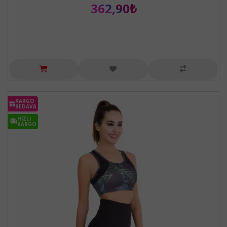
362,90₺
KARGO
BEDAVA
HIZLI
KARGO