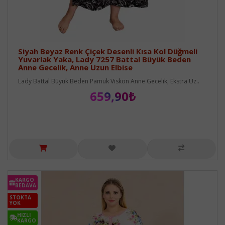
Siyah Beyaz Renk Çiçek Desenli Kısa Kol Düğmeli
Yuvarlak Yaka, Lady 7257 Battal Büyük Beden
Anne Gecelik, Anne Uzun Elbise
Lady Battal Büyük Beden Pamuk Viskon Anne Gecelik, Ekstra Uz..
659,90₺
KARGO
BEDAVA
STOKTA
YOK
HIZLI
KARGO