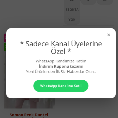
STOKTA
YOK
×
KARGO
BEDAVA
* Sadece Kanal Üyelerine
HIZLI
KARGO
Özel *
WhatsApp Kanalımıza Katılın
İndirim Kuponu
kazanın
Yeni Ürünlerden İlk Siz Haberdar Olun...
WhatsApp Kanalına Katıl
Somon Renk Dantel