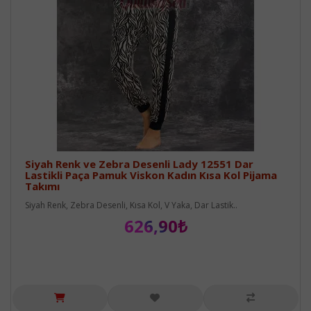
Siyah Renk ve Zebra Desenli Lady 12551 Dar
Lastikli Paça Pamuk Viskon Kadın Kısa Kol Pijama
Takımı
Siyah Renk, Zebra Desenli, Kısa Kol, V Yaka, Dar Lastik..
626,90₺