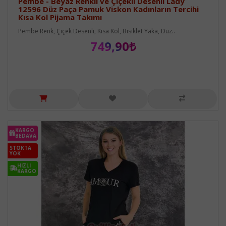
Pembe - Beyaz Renkli ve Çiçekli Desenli Lady
12596 Düz Paça Pamuk Viskon Kadınların Tercihi
Kısa Kol Pijama Takımı
Pembe Renk, Çiçek Desenli, Kısa Kol, Bisiklet Yaka, Düz..
749,90₺
KARGO
BEDAVA
STOKTA
YOK
HIZLI
KARGO