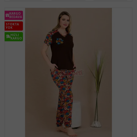
KARGO
BEDAVA
STOKTA
YOK
HIZLI
KARGO