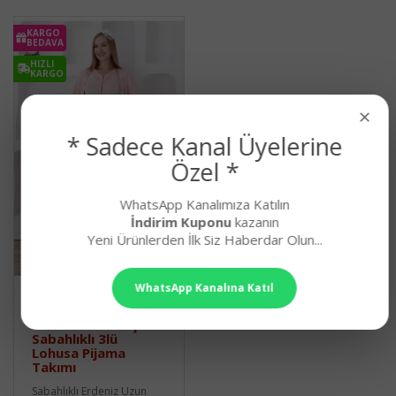
KARGO
BEDAVA
HIZLI
KARGO
×
* Sadece Kanal Üyelerine
Özel *
WhatsApp Kanalımıza Katılın
İndirim Kuponu
kazanın
Yeni Ürünlerden İlk Siz Haberdar Olun...
WhatsApp Kanalına Katıl
Somon Renk Dantel
Detaylı Derin Patlı,
Erdeniz 3426 Kışlık
Sabahlıklı 3lü
Lohusa Pijama
Takımı
Sabahlıklı Erdeniz Uzun