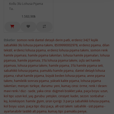
Kollu 3lü Lohusa Pijama
Ta..
1.583,90₺
Etiketler:
somon renk dantel detaylı derin patlı
,
erdeniz 3427 kışlık
sabahlıklı 3lü lohusa pijama takımı
,
8509990002978
,
erdeniz pijama
,
dilan
tekstil
,
erdeniz lohusa pijama
,
erdeniz lohusa pijama takımı
,
somon renk
hamile pijaması
,
hamile pijama takımları
,
lohusa hamile pijamaları
,
lohusa
pijaması
,
hamile pijaması
,
3'lü lohusa pijama takımı
,
üçlü set hamile
pijaması
,
lohusa pijama takımı
,
hamile pijama
,
3'lü hamile pijama seti
,
sabahlıklı lohusa pijama
,
pamuklu hamile pijama
,
dantel detaylı lohusa
pijama
,
rahat hamile pijama
,
büyük beden lohusa pijama
,
anne pijama
takımı
,
hamilelik sonrası pijama
,
yüksek kalite pijama
,
lohusa pijama
takımları
,
menşei: türkiye
,
durumu: yeni
,
kumaş cinsi: örme
,
renk / desen:
mavi renk / düz - sade
,
yaka cinsi: düğmeli bisiklet yaka
,
paça boyu: uzun
,
kol tipi: uzun kol
,
yaş gurubu: yetişkin
,
cinsiyet: kadın
,
sezon: sonbahar -
kış
,
koleksiyon: hamile giyim
,
ürün i̇çeriği: 3 parça sabahlıklı lohusa pijama
,
kol boyu: uzun
,
paça tipi: düz paça
,
alt-üst takım: sabahlık - üst pijama -
ayarlanabilir lastikli alt pijama
,
kumaş tipi: pamuklu penye
,