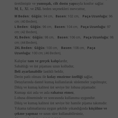
üretilmiştir ve
yumuşak, cilt dostu yapı
sıyla konfor sağlar.
M
,
L
,
X
L ve
2XL
beden seçenekleri mevcuttur,
M Beden:
Göğüs:
94 cm,
Basen:
102 cm,
Paça Uzunluğu:
96
cm; (40 Beden),
L Beden:
Göğüs:
96 cm,
Basen:
104 cm,
Paça Uzunluğu:
97
cm; (42 Beden),
XL Beden:
Göğüs:
98 cm,
Basen:
106 cm,
Paça Uzunluğu:
98
cm; (44 Beden),
2XL Beden:
Göğüs:
100 cm,
Basen:
108 cm,
Paça
Uzunluğu:
100 cm; (46 Beden),
Kalıplar
tam ve gerçek kalıp
lardır,
Sabahlığı ve üst pijaması uzun kolludur,
Beli ayarlanabilir
lastikli beldir,
Derin patlı olması ile
kolay emzirme özelliği
sağlar,
Detaylarında dantel kumaş kullanılarak süslemeler yapılmıştır,
Dikiş ve kumaş kalitesi üst seviye bir lohusa pijamadır.
Kumaşı sizi asla ve asla
rahatsız etmez
,
Lohusa döneminde ve sonrasında kullanıma uygundur.
Dikiş ve kumaş kalitesi üst seviye bir hamile pijama takımıdır.
Yıkama talimatlarına uygun şekilde yıkandığında
küçülme ve
çekme yapmaz
ve uzun süre kullanabilirsiniz,