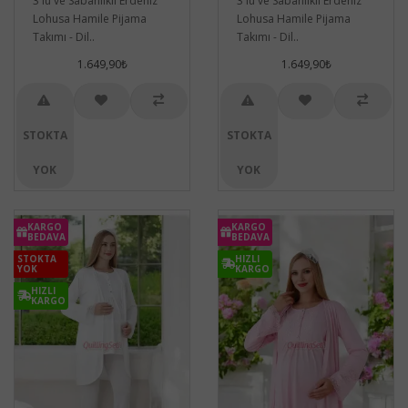
3 lü ve Sabahlıklı Erdeniz
3 lü ve Sabahlıklı Erdeniz
Lohusa Hamile Pijama
Lohusa Hamile Pijama
Takımı - Dil..
Takımı - Dil..
1.649,90₺
1.649,90₺
STOKTA
STOKTA
YOK
YOK
KARGO
KARGO
BEDAVA
BEDAVA
STOKTA
HIZLI
YOK
KARGO
HIZLI
KARGO