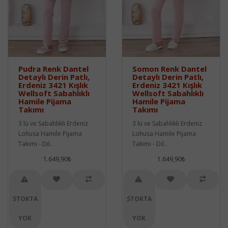
Pudra Renk Dantel
Somon Renk Dantel
Detaylı Derin Patlı,
Detaylı Derin Patlı,
Erdeniz 3421 Kışlık
Erdeniz 3421 Kışlık
Wellsoft Sabahlıklı
Wellsoft Sabahlıklı
Hamile Pijama
Hamile Pijama
Takımı
Takımı
3 lü ve Sabahlıklı Erdeniz
3 lü ve Sabahlıklı Erdeniz
Lohusa Hamile Pijama
Lohusa Hamile Pijama
Takımı - Dil..
Takımı - Dil..
1.649,90₺
1.649,90₺
STOKTA
STOKTA
YOK
YOK