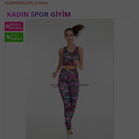
8509990002978
,
Erdeniz
KADIN SPOR GIYIM
KARGO
BEDAVA
HIZLI
KARGO