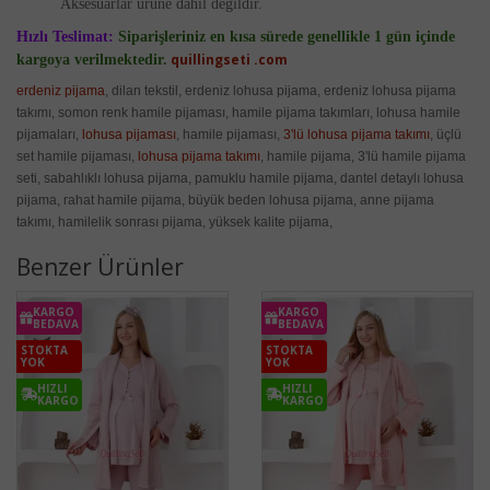
Aksesuarlar ürüne dahil değildir.
Hızlı Teslimat:
Siparişleriniz en kısa sürede genellikle 1 gün içinde
quillingseti .com
kargoya verilmektedir.
erdeniz pijama
, dilan tekstil, erdeniz lohusa pijama, erdeniz lohusa pijama
takımı, somon renk hamile pijaması, hamile pijama takımları, lohusa hamile
pijamaları,
lohusa pijaması
, hamile pijaması,
3'lü lohusa pijama takımı
, üçlü
set hamile pijaması,
lohusa pijama takımı
, hamile pijama, 3'lü hamile pijama
seti, sabahlıklı lohusa pijama, pamuklu hamile pijama, dantel detaylı lohusa
pijama, rahat hamile pijama, büyük beden lohusa pijama, anne pijama
takımı, hamilelik sonrası pijama, yüksek kalite pijama,
Benzer Ürünler
KARGO
KARGO
BEDAVA
BEDAVA
STOKTA
STOKTA
YOK
YOK
HIZLI
HIZLI
KARGO
KARGO