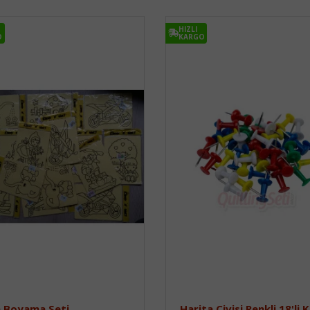
HIZLI
O
KARGO
 Boyama Seti
Harita Çivisi Renkli 18'li 