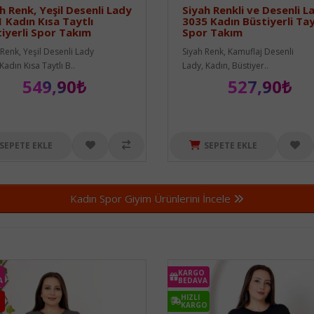
h Renk, Yeşil Desenli Lady
Siyah Renkli ve Desenli L
 Kadın Kısa Taytlı
3035 Kadın Büstiyerli Tay
iyerli Spor Takım
Spor Takım
 Renk, Yeşil Desenli Lady
Siyah Renk, Kamuflaj Desenli
adın Kısa Taytlı B..
Lady, Kadın, Büstiyer..
549,90₺
527,90₺
SEPETE EKLE
SEPETE EKLE
Kadın Spor Giyim Ürünlerini İncele
KARGO
A
BEDAVA
HIZLI
KARGO