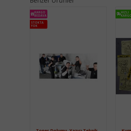
Benzer Ürünler
KARGO
HIZLI
BEDAVA
KARG
STOKTA
YOK
Toner Dolumu, Yazıcı Teknik
Kum