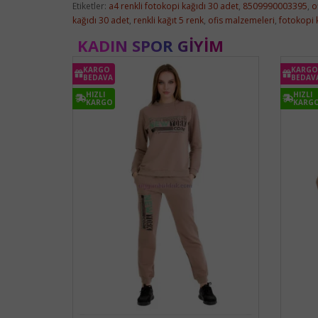
Etiketler:
a4 renkli fotokopi kağıdı 30 adet
,
8509990003395
,
o
kağıdı 30 adet
,
renkli kağıt 5 renk
,
ofis malzemeleri
,
fotokopi k
KADIN SPOR GIYIM
KARGO
KARGO
BEDAVA
BEDAV
HIZLI
HIZLI
KARGO
KARG