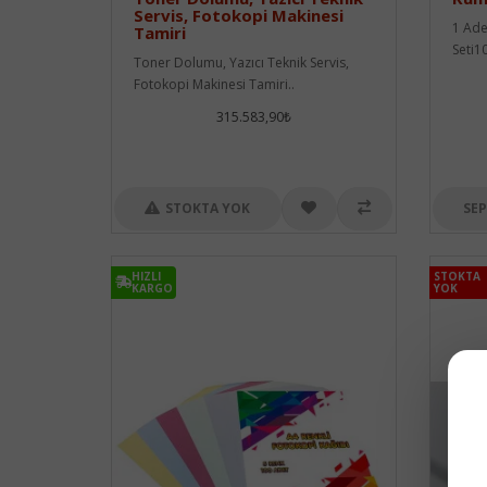
Servis, Fotokopi Makinesi
1 Ade
Tamiri
Seti1
Toner Dolumu, Yazıcı Teknik Servis,
Fotokopi Makinesi Tamiri..
315.583,90₺
STOKTA YOK
SEP
HIZLI
STOKTA
KARGO
YOK