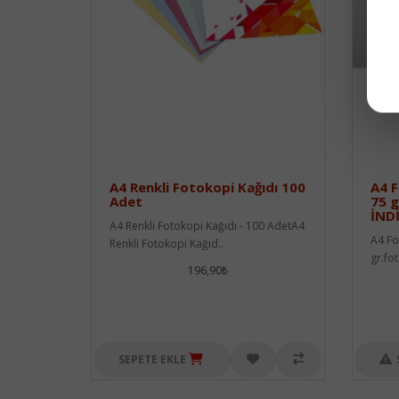
A4 Renkli Fotokopi Kağıdı 100
A4 F
Adet
75 
İND
A4 Renkli Fotokopi Kağıdı - 100 AdetA4
A4 Fo
Renkli Fotokopi Kağıd..
gr.fo
196,90₺
SEPETE EKLE