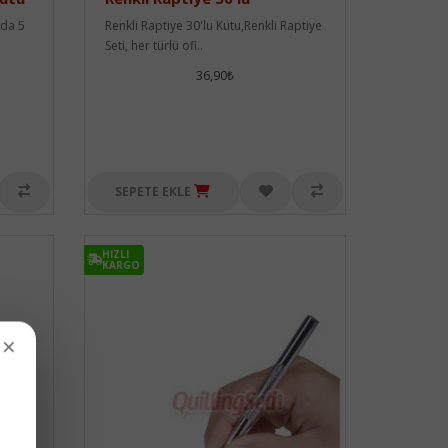
uda 5
Renkli Raptiye 30'lu Kutu,Renkli Raptiye
Seti, her türlü ofi..
36,90₺
SEPETE EKLE
HIZLI
KARGO
×