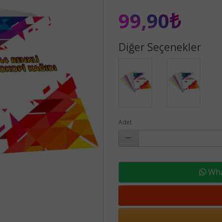
99,90₺
Diğer Seçenekler
Adet
What