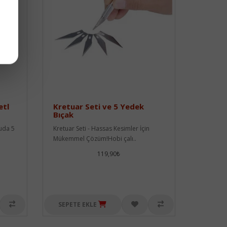
etl
Kretuar Seti ve 5 Yedek
Bıçak
tuda 5
Kretuar Seti - Hassas Kesimler İçin
Mükemmel Çözüm!Hobi çalı..
119,90₺
SEPETE EKLE