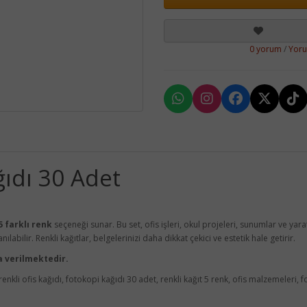
0 yorum
/
Yor
ğıdı 30 Adet
5 farklı renk
seçeneği sunar. Bu set, ofis işleri, okul projeleri, sunumlar ve yaratıcı
labilir. Renkli kağıtlar, belgelerinizi daha dikkat çekici ve estetik hale getirir.
a verilmektedir.
renkli ofis kağıdı, fotokopi kağıdı 30 adet, renkli kağıt 5 renk, ofis malzemeleri, f