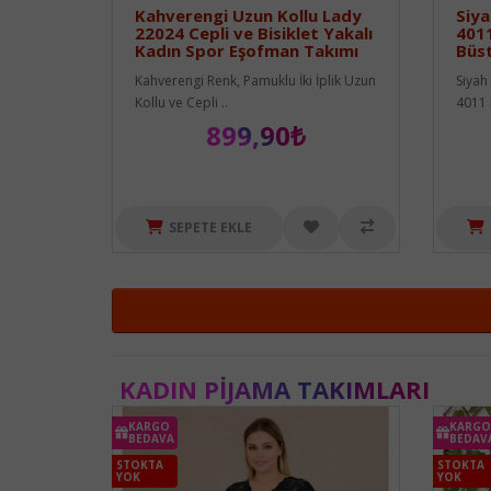
Kahverengi Uzun Kollu Lady
Siya
22024 Cepli ve Bisiklet Yakalı
4011
Kadın Spor Eşofman Takımı
Büst
Kahverengi Renk, Pamuklu İki İplik Uzun
Siyah
Kollu ve Cepli ..
4011 K
899,90₺
SEPETE EKLE
KADIN PIJAMA TAKIMLARI
KARGO
KARGO
BEDAVA
BEDAV
STOKTA
STOKTA
YOK
YOK