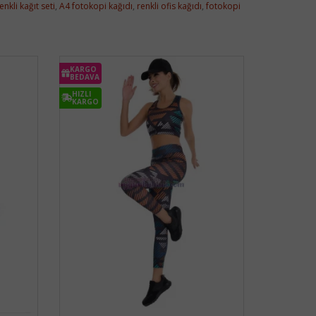
enkli kağıt seti
,
A4 fotokopi kağıdı
,
renkli ofis kağıdı
,
fotokopi
KARGO
BEDAVA
HIZLI
KARGO