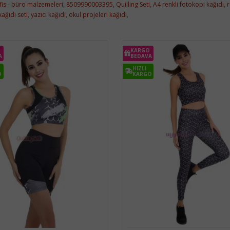
fis - büro malzemeleri
,
8509990003395
,
Quilling Seti
,
A4 renkli fotokopi kağıdı
,
r
ağıdı seti
,
yazıcı kağıdı
,
okul projeleri kağıdı
,
KARGO
A
BEDAVA
HIZLI
O
KARGO