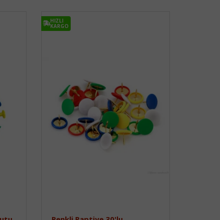
HIZLI
KARGO
Kutu
Renkli Raptiye 30'lu