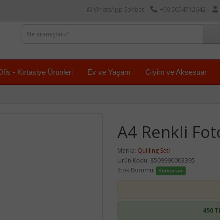
WhatsApp Sohbet
+90 5054712642
Ofis - Kırtasiye Ürünleri
Ev ve Yaşam
Giyim ve Aksesuar
A4 Renkli Fot
Marka:
Quilling Seti
Ürün Kodu: 8509990003395
Stok Durumu:
Stokta var
450 T