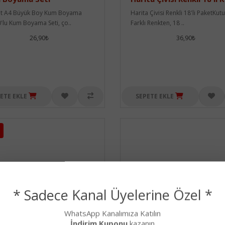
t A4 Büyük Boy Kum Boyama
Harita Çivisi Renkli 18'li PaketKut
0'lu Kum Boyama Seti, ço..
Farklı Renkten, 18 ..
26,90₺
36,90₺
ETE EKLE
SEPETE EKLE
* Sadece Kanal Üyelerine Özel *
WhatsApp Kanalımıza Katılın
İndirim Kuponu
kazanın