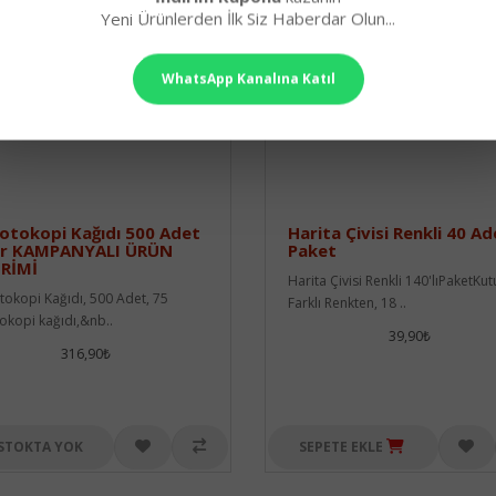
Yeni Ürünlerden İlk Siz Haberdar Olun...
WhatsApp Kanalına Katıl
otokopi Kağıdı 500 Adet
Harita Çivisi Renkli 40 Ad
gr KAMPANYALI ÜRÜN
Paket
İRİMİ
Harita Çivisi Renkli 140'lıPaketKu
tokopi Kağıdı, 500 Adet, 75
Farklı Renkten, 18 ..
tokopi kağıdı,&nb..
39,90₺
316,90₺
STOKTA YOK
SEPETE EKLE