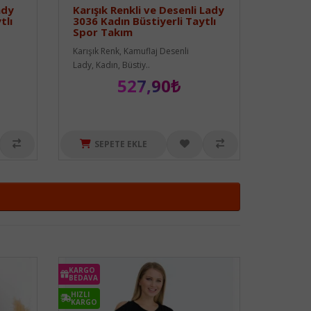
ady
Karışık Renkli ve Desenli Lady
tlı
3036 Kadın Büstiyerli Taytlı
Spor Takım
Karışık Renk, Kamuflaj Desenli
Lady, Kadın, Büstiy..
527,90₺
SEPETE EKLE
KARGO
BEDAVA
HIZLI
KARGO