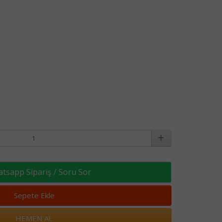
sapp Sipariş / Soru Sor
Sepete Ekle
HEMEN AL