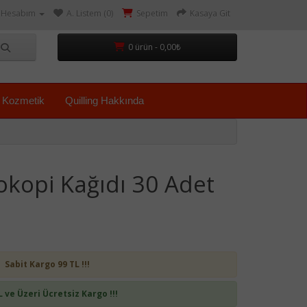
Hesabım
A. Listem (0)
Sepetim
Kasaya Git
0 ürün - 0,00₺
Kozmetik
Quilling Hakkında
okopi Kağıdı 30 Adet
Sabit Kargo 99 TL !!!
L ve Üzeri Ücretsiz Kargo !!!