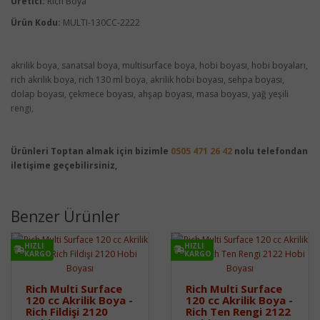
Üretici:
Rich Boya
Ürün Kodu:
MULTI-130CC-2222
akrilik boya, sanatsal boya, multisurface boya, hobi boyası, hobi boyaları,
rich akrilik boya, rich 130 ml boya, akrilik hobi boyası, sehpa boyası,
dolap boyası, çekmece boyası, ahşap boyası, masa boyası, yağ yeşili
rengi,
Ürünleri Toptan almak için bizimle
0505 471 26 42
nolu telefondan
iletişime geçebilirsiniz,
Benzer Ürünler
HIZLI
HIZLI
KARGO
KARGO
Rich Multi Surface
Rich Multi Surface
120 cc Akrilik Boya -
120 cc Akrilik Boya -
Rich Fildişi 2120
Rich Ten Rengi 2122