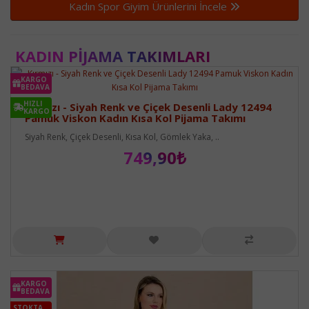
Kadın Spor Giyim Ürünlerini İncele
KADIN PIJAMA TAKIMLARI
KARGO
BEDAVA
HIZLI
Kırmızı - Siyah Renk ve Çiçek Desenli Lady 12494
KARGO
Pamuk Viskon Kadın Kısa Kol Pijama Takımı
Siyah Renk, Çiçek Desenli, Kısa Kol, Gömlek Yaka, ..
749,90₺
KARGO
BEDAVA
STOKTA