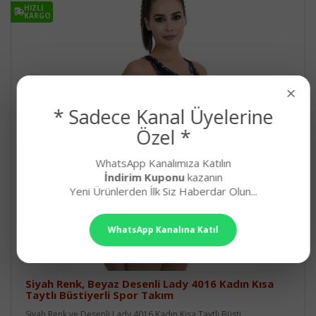
HIZLI
KARGO
×
* Sadece Kanal Üyelerine
Özel *
WhatsApp Kanalımıza Katılın
İndirim Kuponu
kazanın
Yeni Ürünlerden İlk Siz Haberdar Olun...
WhatsApp Kanalına Katıl
Siyah Renk, Beyaz Desenli Lady 4016 Kadın Kısa
Taytlı Büstiyerli Spor Takım
Siyah Renk ve Desenli Lady 4016 Kadın Kısa Taytlı Büsti..