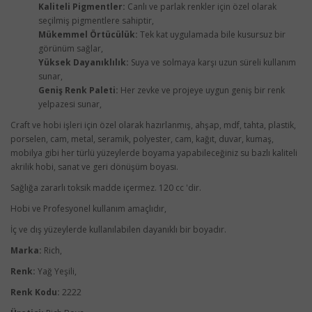
Kaliteli Pigmentler:
Canlı ve parlak renkler için özel olarak
seçilmiş pigmentlere sahiptir,
Mükemmel Örtücülük:
Tek kat uygulamada bile kusursuz bir
görünüm sağlar,
Yüksek Dayanıklılık:
Suya ve solmaya karşı uzun süreli kullanım
sunar,
Geniş Renk Paleti:
Her zevke ve projeye uygun geniş bir renk
yelpazesi sunar,
Craft ve hobi işleri için özel olarak hazırlanmış, ahşap, mdf, tahta, plastik,
porselen, cam, metal, seramik, polyester, cam, kağıt, duvar, kumaş,
mobilya gibi her türlü yüzeylerde boyama yapabileceğiniz su bazlı kaliteli
akrilik hobi, sanat ve geri dönüşüm boyası.
Sağlığa zararlı toksik madde içermez. 120 cc 'dir.
Hobi ve Profesyonel kullanım amaçlıdır,
İç ve dış yüzeylerde kullanılabilen dayanıklı bir boyadır.
Marka:
Rich,
Renk:
Yağ Yeşili,
Renk Kodu:
2222