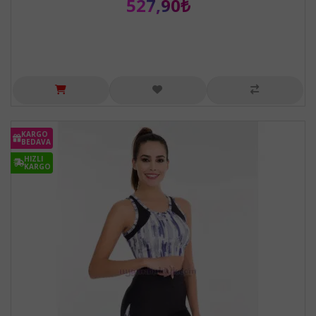
527,90₺
KARGO
BEDAVA
HIZLI
KARGO