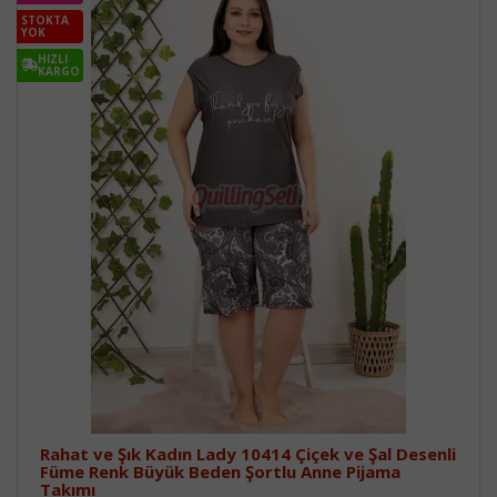
STOKTA
YOK
HIZLI
KARGO
Rahat ve Şık Kadın Lady 10414 Çiçek ve Şal Desenli
Füme Renk Büyük Beden Şortlu Anne Pijama
Takımı