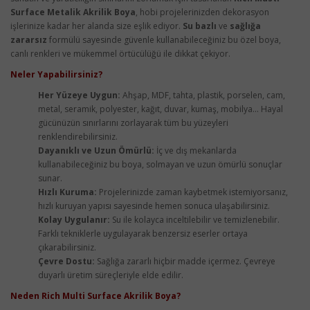
Surface Metalik Akrilik Boya
, hobi projelerinizden dekorasyon
işlerinize kadar her alanda size eşlik ediyor.
Su bazlı
ve
sağlığa
zararsız
formülü sayesinde güvenle kullanabileceğiniz bu özel boya,
canlı renkleri ve mükemmel örtücülüğü ile dikkat çekiyor.
Neler Yapabilirsiniz?
Her Yüzeye Uygun:
Ahşap, MDF, tahta, plastik, porselen, cam,
metal, seramik, polyester, kağıt, duvar, kumaş, mobilya... Hayal
gücünüzün sınırlarını zorlayarak tüm bu yüzeyleri
renklendirebilirsiniz.
Dayanıklı ve Uzun Ömürlü:
İç ve dış mekanlarda
kullanabileceğiniz bu boya, solmayan ve uzun ömürlü sonuçlar
sunar.
Hızlı Kuruma:
Projelerinizde zaman kaybetmek istemiyorsanız,
hızlı kuruyan yapısı sayesinde hemen sonuca ulaşabilirsiniz.
Kolay Uygulanır:
Su ile kolayca inceltilebilir ve temizlenebilir.
Farklı tekniklerle uygulayarak benzersiz eserler ortaya
çıkarabilirsiniz.
Çevre Dostu:
Sağlığa zararlı hiçbir madde içermez. Çevreye
duyarlı üretim süreçleriyle elde edilir.
Neden Rich Multi Surface Akrilik Boya?