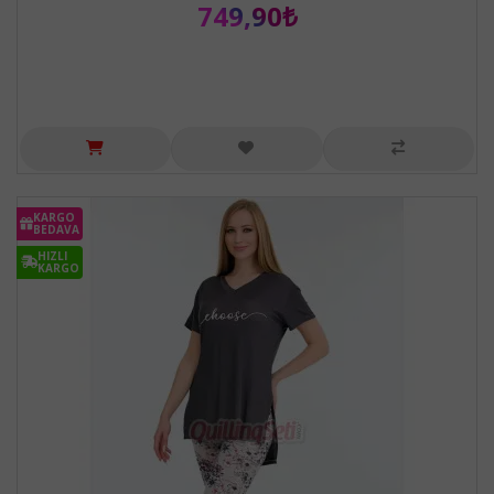
749,90₺
KARGO
BEDAVA
HIZLI
KARGO