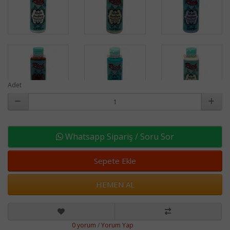
Adet
Whatsapp Sipariş / Soru Sor
Sepete Ekle
HEMEN AL
0 yorum
/
Yorum Yap