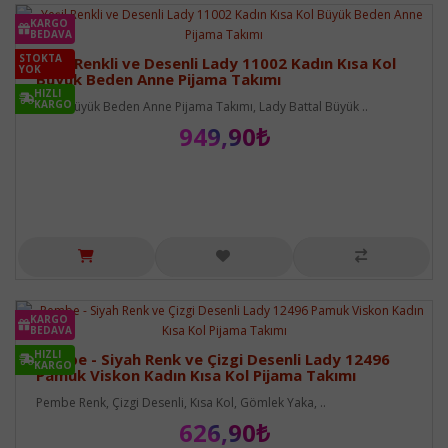
KARGO
BEDAVA
STOKTA
Yeşil Renkli ve Desenli Lady 11002 Kadın Kısa Kol
YOK
Büyük Beden Anne Pijama Takımı
HIZLI
KARGO
Lady Büyük Beden Anne Pijama Takımı, Lady Battal Büyük ..
949,90₺
KARGO
BEDAVA
HIZLI
Pembe - Siyah Renk ve Çizgi Desenli Lady 12496
KARGO
Pamuk Viskon Kadın Kısa Kol Pijama Takımı
Pembe Renk, Çizgi Desenli, Kısa Kol, Gömlek Yaka, ..
626,90₺