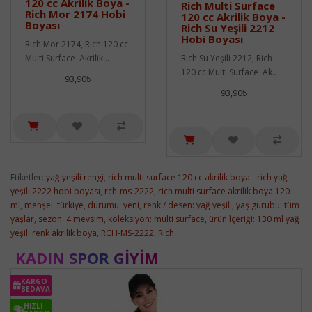
120 cc Akrilik Boya -
Rich Multi Surface
Rich Mor 2174 Hobi
120 cc Akrilik Boya -
Boyası
Rich Su Yeşili 2212
Hobi Boyası
Rich Mor 2174, Rich 120 cc
Multi Surface Akrilik ..
Rich Su Yeşili 2212, Rich
120 cc Multi Surface Ak..
93,90₺
93,90₺
Etiketler:
yağ yeşili rengi
,
rich multi surface 120 cc akrilik boya - rich yağ
yeşili 2222 hobi boyası
,
rch-ms-2222
,
rich multi surface akrilik boya 120
ml
,
menşei: türkiye
,
durumu: yeni
,
renk / desen: yağ yeşili
,
yaş gurubu: tüm
yaşlar
,
sezon: 4 mevsim
,
koleksiyon: multi surface
,
ürün i̇çeriği: 130 ml yağ
yeşili renk akrilik boya
,
RCH-MS-2222
,
Rich
KADIN SPOR GIYIM
KARGO
BEDAVA
HIZLI