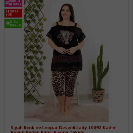
KARGO
BEDAVA
STOKTA
YOK
HIZLI
KARGO
Siyah Renk ve Leopar Desenli Lady 10692 Kadın
Büyük Beden Kapri Pijama Takımı