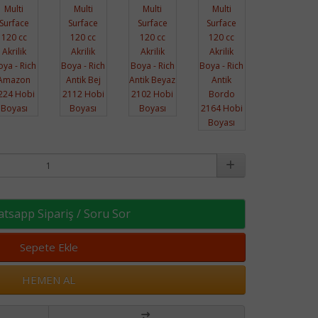
sapp Sipariş / Soru Sor
Sepete Ekle
HEMEN AL