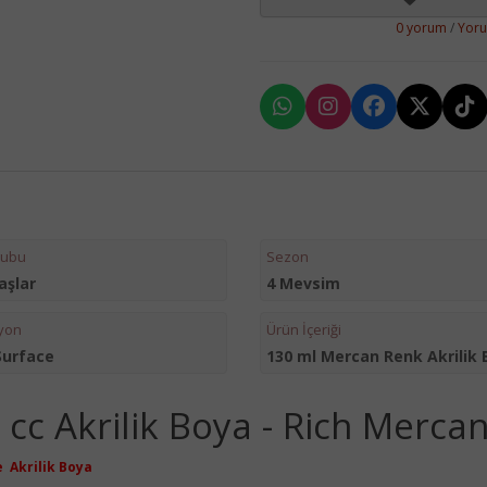
0 yorum
/
Yor
rubu
Sezon
aşlar
4 Mevsim
yon
Ürün İçeriği
Surface
130 ml Mercan Renk Akrilik 
 cc Akrilik Boya - Rich Merca
e Akrilik Boya