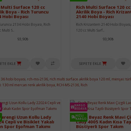
 Multi Surface 120 cc
Rich Multi Surface 120 cc
lik Boya - Rich Turuncu
Akrilik Boya - Rich Kriza
 Hobi Boyası
2140 Hobi Boyası
Turuncu 2134 Hobi Boyası, Rich
Rich Krizantem 2140 Hobi Boyası,
 Multi S..
120 cc Multi Surf..
93,90₺
93,90₺
ETE EKLE
SEPETE EKLE
2136 hobi boyası
,
rch-ms-2136
,
rich multi surface akrilik boya 120 ml
,
menşei: tür
ği: 130 ml mercan renk akrilik boya
,
RCH-MS-2136
,
Rich
KARGO
A
BEDAVA
HIZLI
erengi Uzun Kollu Lady
Siyah Beyaz Renk Mavi Çiz
O
KARGO
4 Cepli ve Bisiklet Yakalı
Lady 4005 Kadın Kısa Tay
ın Spor Eşofman Takımı
Büstiyerli Spor Takım