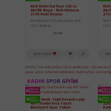
Rich Multi Surface 120 cc
Rich
Akrilik Boya - Rich Mimoza
Akri
2130 Hobi Boyası
2134
Rich Mimoza 2130 Hobi Boyası, Rich
Rich 
120 cc Multi Su..
120 cc
93,90₺
SEPETE EKLE
SEP
Etiketler:
rich multi surface 120 cc akrilik boya - rich mercan 
yaşlar
,
sezon: 4 mevsim
,
koleksiyon: multi surface
,
ürün i̇çeri
KADIN SPOR GIYIM
KARGO
KARGO
BEDAVA
BEDAV
HIZLI
HIZLI
Siyah Renk, Yeşil Desenli Lady
Kahv
KARGO
KARG
4011 Kadın Kısa Taytlı
2202
Büstiyerli Spor Takım
Kad