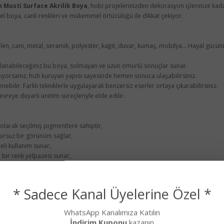
h Musti Surface Akrilik Boya
, hobi projelerinizden dekorasyon işlerinize kada
l boya, canlı renkleri ve mükemmel örtücülüğü ile dikkat çekiyor.
len, cam, metal, seramik, polyester, kağıt, duvar, kumaş, mobilya... Hayal gücünü
llanabileceğiniz bu boya, solmayan ve uzun ömürlü sonuçlar sunar.
orsanız, hızlı kuruyan yapısı sayesinde hemen sonuca ulaşabilirsiniz.
lenebilir. Farklı tekniklerle uygulayarak benzersiz eserler ortaya çıkarabilirsiniz.
vreye duyarlı üretim süreçleriyle elde edilir.
 olarak seçilmiş pigmentlere sahiptir,
ursuz bir görünüm sağlar,
li kullanım sunar,
bir renk yelpazesi sunar,
 tahta, plastik, porselen, cam, metal, seramik, polyester, cam, kağıt, duvar, kum
* Sadece Kanal Üyelerine Özel *
WhatsApp Kanalımıza Katılın
İndirim Kuponu
kazanın