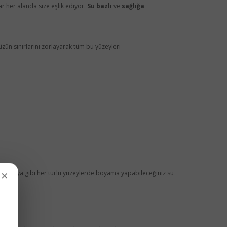
r her alanda size eşlik ediyor.
Su bazlı
ve
sağlığa
zün sınırlarını zorlayarak tüm bu yüzeyleri
×
aş, mobilya gibi her türlü yüzeylerde boyama yapabileceğiniz su