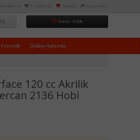
Hesabım
A. Listem (0)
Sepetim
Kasaya Git
0 ürün - 0,00₺
Kozmetik
Quilling Hakkında
face 120 cc Akrilik
Mercan 2136 Hobi