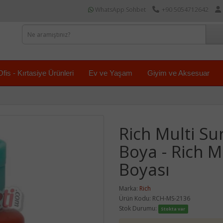
WhatsApp Sohbet
+90 5054712642
Ofis - Kırtasiye Ürünleri
Ev ve Yaşam
Giyim ve Aksesuar
Rich Multi Sur
Boya - Rich 
Boyası
Marka:
Rich
Ürün Kodu: RCH-MS-2136
Stok Durumu:
Stokta var