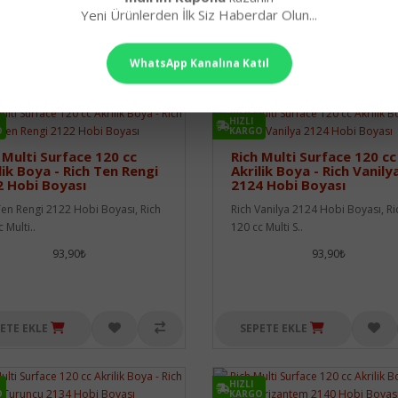
hobi boyaları, rich akrilik boya, rich 130 ml boya, akrilik hobi boyası, sehpa b
Yeni Ürünlerden İlk Siz Haberdar Olun...
telefondan iletişime geçebilirsiniz,
WhatsApp Kanalına Katıl
HIZLI
O
KARGO
 Multi Surface 120 cc
Rich Multi Surface 120 cc
lik Boya - Rich Ten Rengi
Akrilik Boya - Rich Vanily
 Hobi Boyası
2124 Hobi Boyası
Ten Rengi 2122 Hobi Boyası, Rich
Rich Vanilya 2124 Hobi Boyası, Ri
 Multi..
120 cc Multi S..
93,90₺
93,90₺
ETE EKLE
SEPETE EKLE
HIZLI
O
KARGO