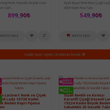
rengi Renk, Pamuklu İki İplik Uzun
Siyah Beyaz Renk Mavi Çizgili Lad
ve Cepli ..
4005 Kadın Kısa Tayt..
899,90₺
549,90₺
SEPETE EKLE
SEPETE EKLE
Kadın Spor Giyim Ürünlerini İncele
KARGO
A
BEDAVA
HIZLI
KARGO
o Lacivert Renk ve Çiçek
Siyah Renkli ve Kırmızı
nli Lady 10720 Kadın
Karanfil Çiçeği Desenli L
O
k Beden Kapri Pijama
19224 Kadın Büyük Bede
ımı
Sabahlıklı 2li Gecelik Tak