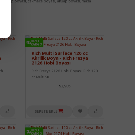
oyası, dolap boyası, çekmece boyası, ahşap boyası, masa
HIZLI
KARGO
Rich Multi Surface 120 cc
a
Akrilik Boya - Rich Frezya
2126 Hobi Boyası
ch
Rich Frezya 2126 Hobi Boyası, Rich 120
cc Multi Su..
93,90₺
SEPETE EKLE
HIZLI
KARGO