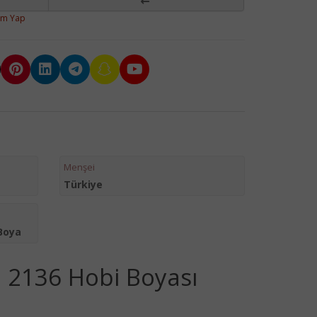
um Yap
Menşei
Türkiye
Boya
n 2136 Hobi Boyası