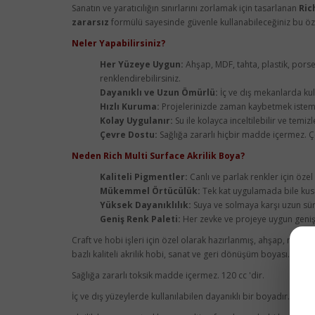
Sanatın ve yaratıcılığın sınırlarını zorlamak için tasarlanan
Ric
zararsız
formülü sayesinde güvenle kullanabileceğiniz bu öze
Neler Yapabilirsiniz?
Her Yüzeye Uygun:
Ahşap, MDF, tahta, plastik, porse
renklendirebilirsiniz.
Dayanıklı ve Uzun Ömürlü:
İç ve dış mekanlarda ku
Hızlı Kuruma:
Projelerinizde zaman kaybetmek istemiy
Kolay Uygulanır:
Su ile kolayca inceltilebilir ve temiz
Çevre Dostu:
Sağlığa zararlı hiçbir madde içermez. Çe
Neden Rich Multi Surface Akrilik Boya?
Kaliteli Pigmentler:
Canlı ve parlak renkler için özel
Mükemmel Örtücülük:
Tek kat uygulamada bile kus
Yüksek Dayanıklılık:
Suya ve solmaya karşı uzun süre
Geniş Renk Paleti:
Her zevke ve projeye uygun geniş 
Craft ve hobi işleri için özel olarak hazırlanmış, ahşap, mdf,
bazlı kaliteli akrilik hobi, sanat ve geri dönüşüm boyası.
Sağlığa zararlı toksik madde içermez. 120 cc 'dir.
İç ve dış yüzeylerde kullanılabilen dayanıklı bir boyadır.