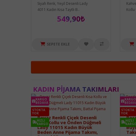
Siyah Renk, Yeşil Desenli Lady
Kahve
4011 Kadın Kısa Taytlı B..
Kollu 
549,90₺
SEPETE EKLE
KADIN PIJAMA TAKIMLARI
KARGO
KARGO
BEDAVA
BEDAV
STOKTA
STOKTA
YOK
YOK
Beyaz Renkli Çiçek Desenli
Bord
HIZLI
HIZLI
Kısa Kollu ve Önden Düğmeli
Dese
KARGO
KARG
Lady 11015 Kadın Büyük
Büyü
Beden Anne Pijama Takımı,
Tak