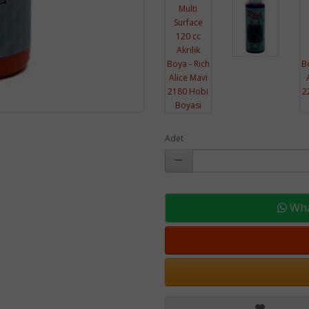
Adet
What