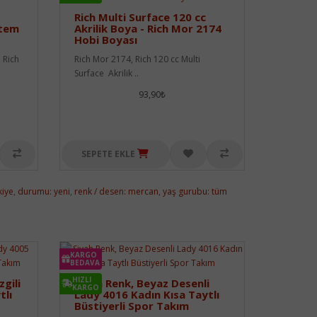
Rich Multi Surface 120 cc
ntem
Akrilik Boya - Rich Mor 2174
Hobi Boyası
 Rich
Rich Mor 2174, Rich 120 cc Multi
Surface Akrilik ..
93,90₺
SEPETE EKLE
kiye
,
durumu: yeni
,
renk / desen: mercan
,
yaş gurubu: tüm
KARGO
BEDAVA
HIZLI
gili
Siyah Renk, Beyaz Desenli
KARGO
tlı
Lady 4016 Kadın Kısa Taytlı
Büstiyerli Spor Takım