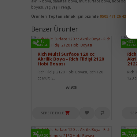
akrilik boya, sanatsal boya, multisurface boya, hobi boyası, 
boyası, yağ yeşili rengi,
Ürünleri Toptan almak için bizimle
0505 471 26 42
nolu 
Benzer Ürünler
HIZLI
HIZLI
KARGO
KARG
Rich Multi Surface 120 cc
Rich
Akrilik Boya - Rich Fildişi 2120
Akri
Hobi Boyası
2122
Rich Fildişi 2120 Hobi Boyası, Rich 120
Rich 
cc Multi S..
120 cc
93,90₺
SEPETE EKLE
SEP
HIZLI
HIZLI
KARGO
KARG