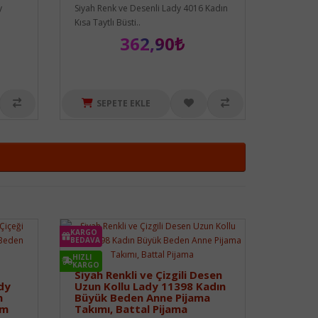
y
Siyah Renk ve Desenli Lady 4016 Kadın
Kısa Taytlı Büsti..
362,90₺
SEPETE EKLE
KARGO
BEDAVA
HIZLI
KARGO
Siyah Renkli ve Çizgili Desen
ady
Uzun Kollu Lady 11398 Kadın
n
Büyük Beden Anne Pijama
ım
Takımı, Battal Pijama