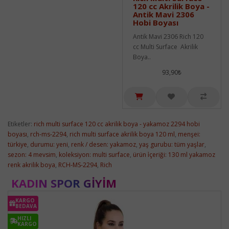
120 cc Akrilik Boya -
Antik Mavi 2306
Hobi Boyası
Antik Mavi 2306 Rich 120
cc Multi Surface Akrilik
Boya..
93,90₺
Etiketler:
rich multi surface 120 cc akrilik boya - yakamoz 2294 hobi
boyası
,
rch-ms-2294
,
rich multi surface akrilik boya 120 ml
,
menşei:
türkiye
,
durumu: yeni
,
renk / desen: yakamoz
,
yaş gurubu: tüm yaşlar
,
sezon: 4 mevsim
,
koleksiyon: multi surface
,
ürün i̇çeriği: 130 ml yakamoz
renk akrilik boya
,
RCH-MS-2294
,
Rich
KADIN SPOR GIYIM
KARGO
BEDAVA
HIZLI
KARGO