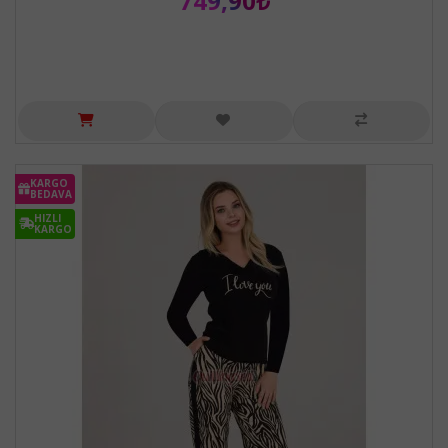
749,90₺
KARGO
BEDAVA
HIZLI
KARGO