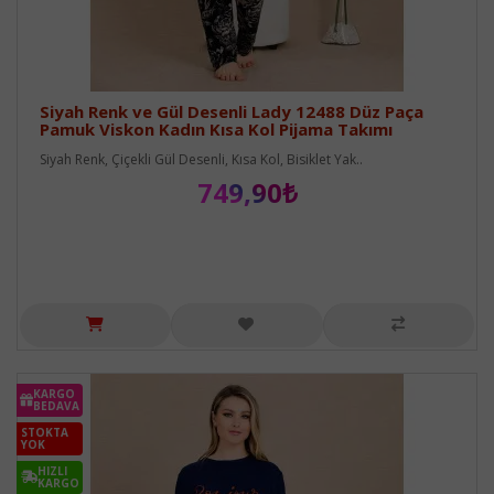
Siyah Renk ve Gül Desenli Lady 12488 Düz Paça
Pamuk Viskon Kadın Kısa Kol Pijama Takımı
Siyah Renk, Çiçekli Gül Desenli, Kısa Kol, Bisiklet Yak..
749,90₺
KARGO
BEDAVA
STOKTA
YOK
HIZLI
KARGO