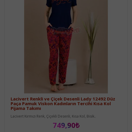
Lacivert Renkli ve Çiçek Desenli Lady 12492 Düz
Paça Pamuk Viskon Kadınların Tercihi Kısa Kol
Pijama Takımı
Lacivert Kırmızı Renk, Çiçekli Desenli, Kısa Kol, Bisik..
749,90₺