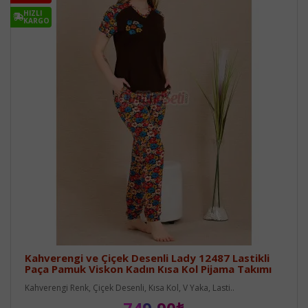
HIZLI
KARGO
Kahverengi ve Çiçek Desenli Lady 12487 Lastikli
Paça Pamuk Viskon Kadın Kısa Kol Pijama Takımı
Kahverengi Renk, Çiçek Desenli, Kısa Kol, V Yaka, Lasti..