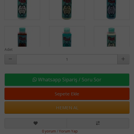
Adet
Whatsapp Sipariş / Soru Sor
Sepete Ekle
HEMEN AL
0 yorum
/
Yorum Yap