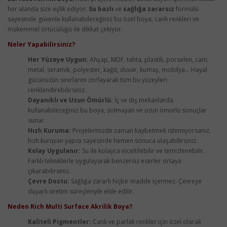
her alanda size eşlik ediyor.
Su bazlı
ve
sağlığa zararsız
formülü
sayesinde güvenle kullanabileceğiniz bu özel boya, canlı renkleri ve
mükemmel örtücülüğü ile dikkat çekiyor.
Neler Yapabilirsiniz?
Her Yüzeye Uygun:
Ahşap, MDF, tahta, plastik, porselen, cam,
metal, seramik, polyester, kağıt, duvar, kumaş, mobilya... Hayal
gücünüzün sınırlarını zorlayarak tüm bu yüzeyleri
renklendirebilirsiniz.
Dayanıklı ve Uzun Ömürlü:
İç ve dış mekanlarda
kullanabileceğiniz bu boya, solmayan ve uzun ömürlü sonuçlar
sunar.
Hızlı Kuruma:
Projelerinizde zaman kaybetmek istemiyorsanız,
hızlı kuruyan yapısı sayesinde hemen sonuca ulaşabilirsiniz.
Kolay Uygulanır:
Su ile kolayca inceltilebilir ve temizlenebilir.
Farklı tekniklerle uygulayarak benzersiz eserler ortaya
çıkarabilirsiniz.
Çevre Dostu:
Sağlığa zararlı hiçbir madde içermez. Çevreye
duyarlı üretim süreçleriyle elde edilir.
Neden Rich Multi Surface Akrilik Boya?
Kaliteli Pigmentler:
Canlı ve parlak renkler için özel olarak