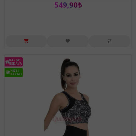
549,90₺
KARGO
BEDAVA
HIZLI
KARGO