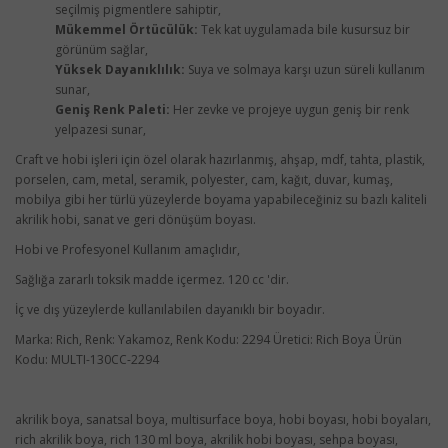
seçilmiş pigmentlere sahiptir,
Mükemmel Örtücülük:
Tek kat uygulamada bile kusursuz bir
görünüm sağlar,
Yüksek Dayanıklılık:
Suya ve solmaya karşı uzun süreli kullanım
sunar,
Geniş Renk Paleti:
Her zevke ve projeye uygun geniş bir renk
yelpazesi sunar,
Craft ve hobi işleri için özel olarak hazırlanmış, ahşap, mdf, tahta, plastik,
porselen, cam, metal, seramik, polyester, cam, kağıt, duvar, kumaş,
mobilya gibi her türlü yüzeylerde boyama yapabileceğiniz su bazlı kaliteli
akrilik hobi, sanat ve geri dönüşüm boyası.
Hobi ve Profesyonel Kullanım amaçlıdır,
Sağlığa zararlı toksik madde içermez. 120 cc 'dir.
İç ve dış yüzeylerde kullanılabilen dayanıklı bir boyadır.
Marka: Rich, Renk: Yakamoz, Renk Kodu: 2294 Üretici: Rich Boya Ürün
Kodu: MULTI-130CC-2294
akrilik boya, sanatsal boya, multisurface boya, hobi boyası, hobi boyaları,
rich akrilik boya, rich 130 ml boya, akrilik hobi boyası, sehpa boyası,