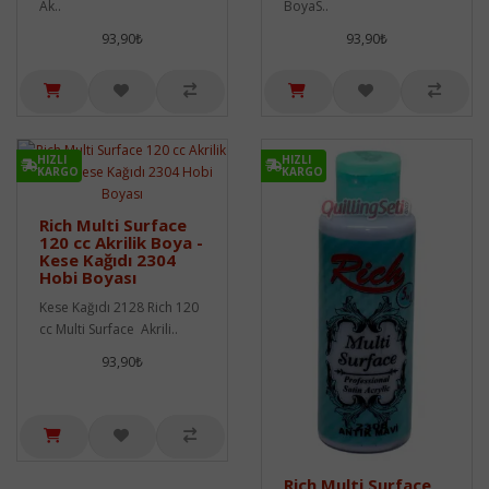
Ak..
BoyaS..
93,90₺
93,90₺
HIZLI
HIZLI
KARGO
KARGO
Rich Multi Surface
120 cc Akrilik Boya -
Kese Kağıdı 2304
Hobi Boyası
Kese Kağıdı 2128 Rich 120
cc Multi Surface Akrili..
93,90₺
Rich Multi Surface