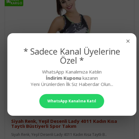
KARGO
×
* Sadece Kanal Üyelerine
Özel *
WhatsApp Kanalımıza Katılın
İndirim Kuponu
kazanın
Yeni Ürünlerden İlk Siz Haberdar Olun...
WhatsApp Kanalına Katıl
Siyah Renk, Yeşil Desenli Lady 4011 Kadın Kısa
Taytlı Büstiyerli Spor Takım
Siyah Renk, Yeşil Desenli Lady 4011 Kadın Kısa Taytlı B..