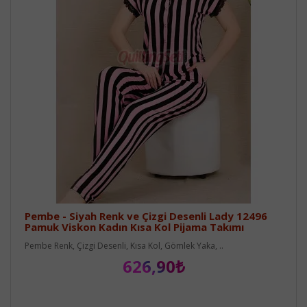
Pembe - Siyah Renk ve Çizgi Desenli Lady 12496
Pamuk Viskon Kadın Kısa Kol Pijama Takımı
Pembe Renk, Çizgi Desenli, Kısa Kol, Gömlek Yaka, ..
626,90₺