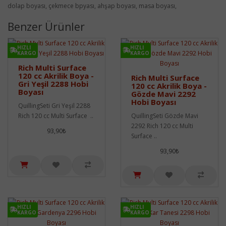
dolap boyası, çekmece bpyası, ahşap boyası, masa boyası,
Benzer Ürünler
HIZLI
HIZLI
KARGO
KARGO
Rich Multi Surface
120 cc Akrilik Boya -
Rich Multi Surface
Gri Yeşil 2288 Hobi
120 cc Akrilik Boya -
Boyası
Gözde Mavi 2292
Hobi Boyası
QuillingSeti Gri Yeşil 2288
Rich 120 cc Multi Surface ..
QuillingSeti Gözde Mavi
2292 Rich 120 cc Multi
93,90₺
Surface ..
93,90₺
HIZLI
HIZLI
KARGO
KARGO