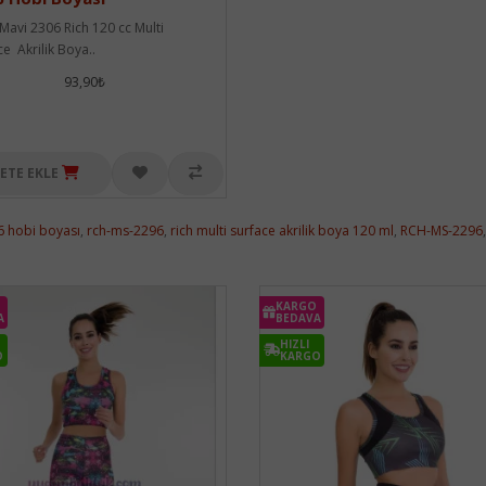
 Mavi 2306 Rich 120 cc Multi
ce Akrilik Boya..
93,90₺
ETE EKLE
96 hobi boyası
,
rch-ms-2296
,
rich multi surface akrilik boya 120 ml
,
RCH-MS-2296
KARGO
A
BEDAVA
HIZLI
O
KARGO