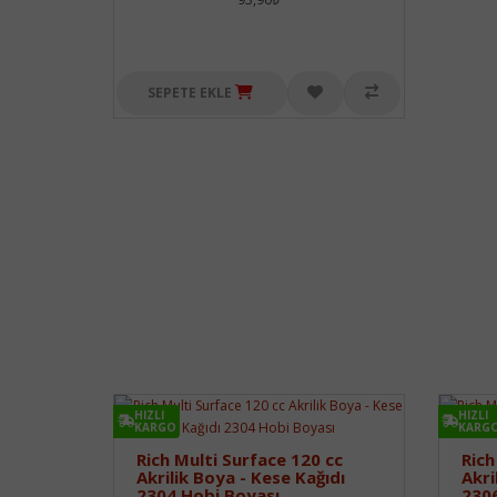
SEPETE EKLE
HIZLI
HIZLI
KARGO
KARG
Rich Multi Surface 120 cc
Rich
Akrilik Boya - Kese Kağıdı
Akri
2304 Hobi Boyası
2306