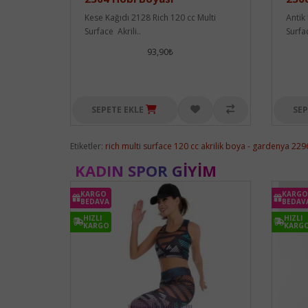
Kese Kağıdı 2128 Rich 120 cc Multi
Antik
Surface Akrili..
Surfa
93,90₺
SEPETE EKLE
SEP
Etiketler:
rich multi surface 120 cc akrilik boya - gardenya 22
KADIN SPOR GIYIM
KARGO
KARGO
BEDAVA
BEDAV
HIZLI
HIZLI
KARGO
KARG