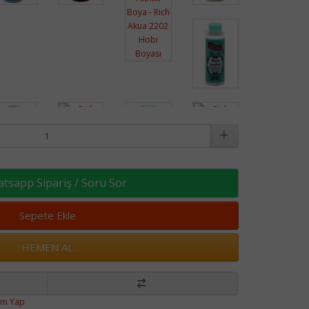
sapp Sipariş / Soru Sor
Sepete Ekle
HEMEN AL
um Yap