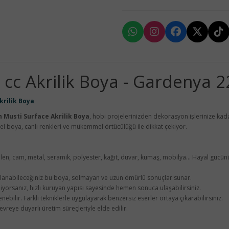
 cc Akrilik Boya - Gardenya 
krilik Boya
h Musti Surface Akrilik Boya
, hobi projelerinizden dekorasyon işlerinize kada
l boya, canlı renkleri ve mükemmel örtücülüğü ile dikkat çekiyor.
len, cam, metal, seramik, polyester, kağıt, duvar, kumaş, mobilya... Hayal gücünü
llanabileceğiniz bu boya, solmayan ve uzun ömürlü sonuçlar sunar.
orsanız, hızlı kuruyan yapısı sayesinde hemen sonuca ulaşabilirsiniz.
lenebilir. Farklı tekniklerle uygulayarak benzersiz eserler ortaya çıkarabilirsiniz.
vreye duyarlı üretim süreçleriyle elde edilir.