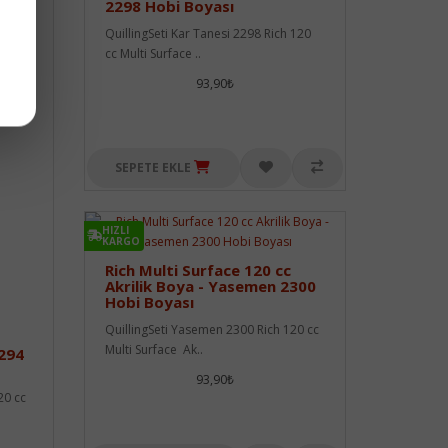
2298 Hobi Boyası
QuillingSeti Kar Tanesi 2298 Rich 120
cc Multi Surface ..
93,90₺
SEPETE EKLE
HIZLI
KARGO
Rich Multi Surface 120 cc
Akrilik Boya - Yasemen 2300
Hobi Boyası
QuillingSeti Yasemen 2300 Rich 120 cc
Multi Surface Ak..
2294
93,90₺
20 cc