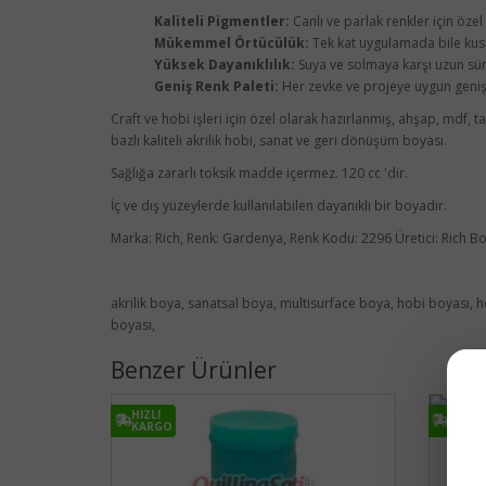
Kaliteli Pigmentler:
Canlı ve parlak renkler için özel
Mükemmel Örtücülük:
Tek kat uygulamada bile kus
Yüksek Dayanıklılık:
Suya ve solmaya karşı uzun süre
Geniş Renk Paleti:
Her zevke ve projeye uygun geniş 
Craft ve hobi işleri için özel olarak hazırlanmış, ahşap, mdf,
bazlı kaliteli akrilik hobi, sanat ve geri dönüşüm boyası.
Sağlığa zararlı toksik madde içermez. 120 cc 'dir.
İç ve dış yüzeylerde kullanılabilen dayanıklı bir boyadır.
Marka: Rich, Renk: Gardenya, Renk Kodu: 2296 Üretici: Rich
akrilik boya, sanatsal boya, multisurface boya, hobi boyası, 
boyası,
Benzer Ürünler
HIZLI
HIZLI
KARGO
KARG
Rich
Akri