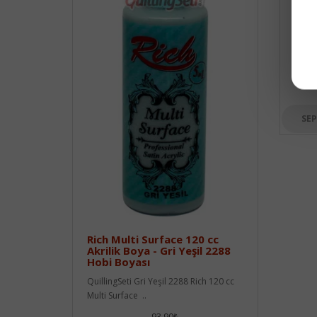
2292
Quill
cc Mul
SEP
Rich Multi Surface 120 cc
Akrilik Boya - Gri Yeşil 2288
Hobi Boyası
QuillingSeti Gri Yeşil 2288 Rich 120 cc
Multi Surface ..
93,90₺