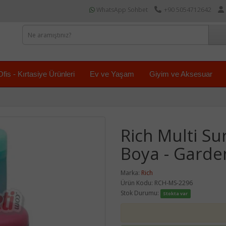
WhatsApp Sohbet
+90 5054712642
Ofis - Kırtasiye Ürünleri
Ev ve Yaşam
Giyim ve Aksesuar
Rich Multi Sur
Boya - Garde
Marka:
Rich
Ürün Kodu: RCH-MS-2296
Stok Durumu:
Stokta var