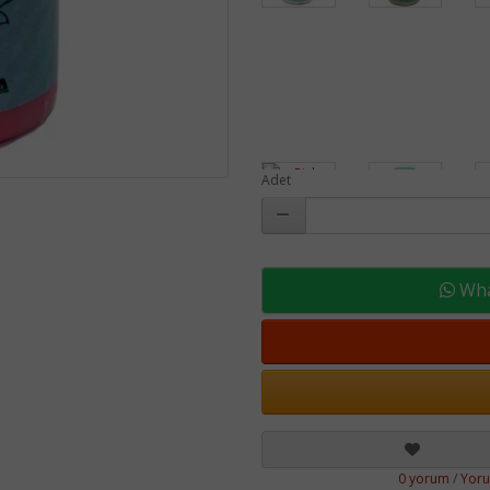
Adet
What
0 yorum
/
Yor