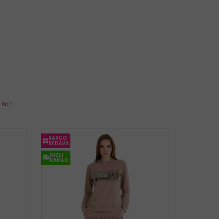
,
Rich
KARGO
BEDAVA
HIZLI
KARGO