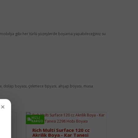
aş, mobilya gibi her türlü yüzeylerde boyama yapabileceğiniz su
oyası, dolap boyası, çekmece bpyası, ahşap boyası, masa
×
HIZLI
KARGO
Rich Multi Surface 120 cc
Akrilik Boya - Kar Tanesi