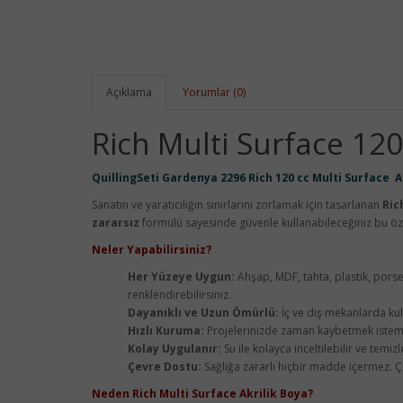
Açıklama
Yorumlar (0)
Rich Multi Surface 120
QuillingSeti Gardenya 2296 Rich 120 cc Multi Surface A
Sanatın ve yaratıcılığın sınırlarını zorlamak için tasarlanan
Ric
zararsız
formülü sayesinde güvenle kullanabileceğiniz bu öze
Neler Yapabilirsiniz?
Her Yüzeye Uygun:
Ahşap, MDF, tahta, plastik, porse
renklendirebilirsiniz.
Dayanıklı ve Uzun Ömürlü:
İç ve dış mekanlarda ku
Hızlı Kuruma:
Projelerinizde zaman kaybetmek istemiy
Kolay Uygulanır:
Su ile kolayca inceltilebilir ve temiz
Çevre Dostu:
Sağlığa zararlı hiçbir madde içermez. Çe
Neden Rich Multi Surface Akrilik Boya?