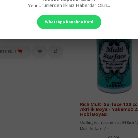
 Hobi Boyası
Yeni Ürünlerden İlk Siz Haberdar Olun...
ingSeti Gözde Mavi 2292 Rich 120
ti Surface ..
WhatsApp Kanalına Katıl
93,90₺
ETE EKLE
Rich Multi Surface 120 cc
Akrilik Boya - Yakamoz 
Hobi Boyası
QuillingSeti Yakamoz 2294 Rich 1
Multi Surface Ak..
93,90₺