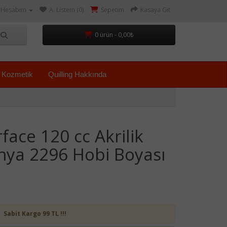
Hesabım
A. Listem (0)
Sepetim
Kasaya Git
0 ürün - 0,00₺
Kozmetik
Quilling Hakkında
face 120 cc Akrilik
nya 2296 Hobi Boyası
Sabit Kargo 99 TL !!!